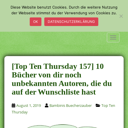
S
Diese Website benutzt Cookies. Durch die weitere Nutzung
k
der Webseite stimmst du der Verwendung von Cookies zu.
i
OK
DATENSCHUTZERKLÄRUNG
p
t
o
TOGGLE
m
a
i
n
[Top Ten Thursday 157] 10
c
Bücher von dir noch
o
unbekannten Autoren, die du
n
t
auf der Wunschliste hast
e
n
August 1, 2019
Bambinis Buecherzauber
Top Ten
t
Thursday