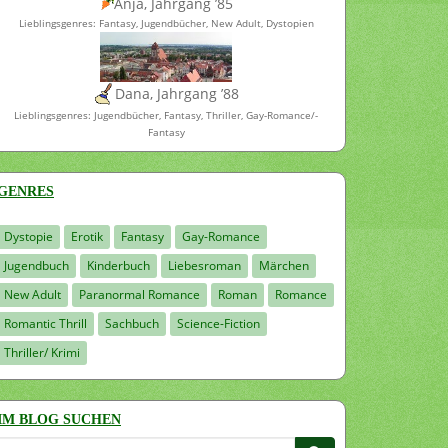
Anja, Jahrgang ’85
Lieblingsgenres: Fantasy, Jugendbücher, New Adult, Dystopien
Dana, Jahrgang ’88
Lieblingsgenres: Jugendbücher, Fantasy, Thriller, Gay-Romance/-
Fantasy
GENRES
Dystopie
Erotik
Fantasy
Gay-Romance
Jugendbuch
Kinderbuch
Liebesroman
Märchen
New Adult
Paranormal Romance
Roman
Romance
Romantic Thrill
Sachbuch
Science-Fiction
Thriller/ Krimi
IM BLOG SUCHEN
Suchen