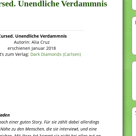
ursed. Unendliche Verdammnis
Cursed. Unendliche Verdammnis
Autorin: Alia Cruz
erschienen Januar 2018
t’s zum Verlag:
Dark Diamonds (Carlsen)
laden
ach einer guten Story. Für sie zählt dabei allerdings
 Nähe zu den Menschen, die sie interviewt, und eine
eichen. Mit ihrer Art kommt sie nicht bei allen gut an.