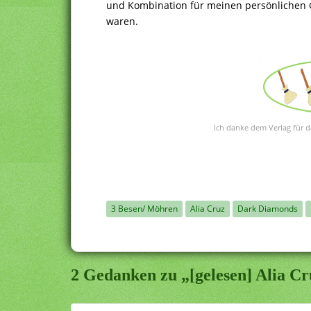
und Kombination für meinen persönlichen 
waren.
Ich danke dem Verlag für d
3 Besen/ Möhren
Alia Cruz
Dark Diamonds
2 Gedanken zu „[gelesen] Alia C