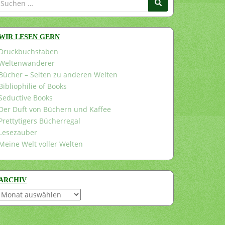
nach:
WIR LESEN GERN
Druckbuchstaben
Weltenwanderer
Bücher – Seiten zu anderen Welten
Bibliophilie of Books
Seductive Books
Der Duft von Büchern und Kaffee
Prettytigers Bücherregal
Lesezauber
Meine Welt voller Welten
ARCHIV
Archiv