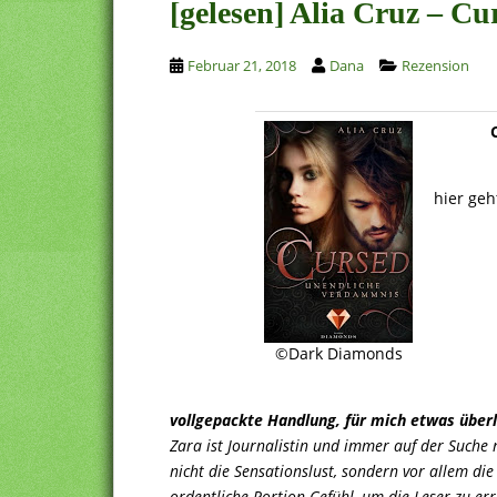
[gelesen] Alia Cruz – C
Februar 21, 2018
Dana
Rezension
hier geh
©Dark Diamonds
vollgepackte Handlung, für mich etwas über
Zara ist Journalistin und immer auf der Suche n
nicht die Sensationslust, sondern vor allem die
ordentliche Portion Gefühl, um die Leser zu err