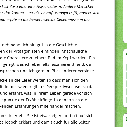
t ist Zara eher eine Außenseiterin. Andere Menschen
r das kommt. Erst als sie auf Brandyn trifft, ändert sich
bald erfahren die beiden, welche Geheimnisse in der
itnehmend. Ich bin gut in die Geschichte
n der Protagonisten einfinden. Anschauliche
ie Charaktere zu einem Bild im Kopf werden. Ein
 gelegt, was ich ebenfalls faszinierend fand, da
prechen und ich gern im Blick anderer versinke.
ücke an die Leser weiter, so dass man sich den
lt. Immer wieder gibt es Perspektivwechsel, so dass
und erfährt, was in ihrem Leben gerade vor sich
spunkte der Erzählstränge, in denen sich die
eckenden Erfahrungen miteinander machen.
istin erlebt. Sie ist etwas eigen und oft auf sich
hes jedoch erklärt und damit auch für alle Seiten