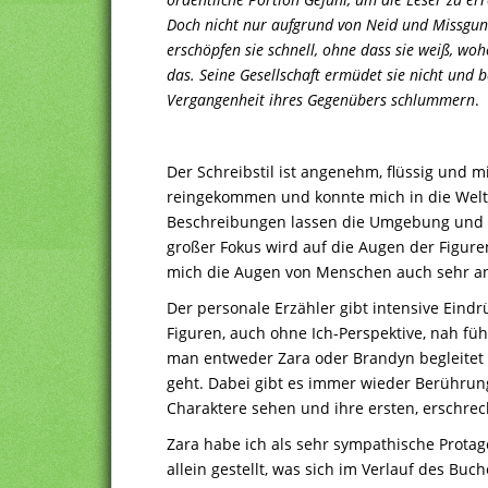
Doch nicht nur aufgrund von Neid und Missguns
erschöpfen sie schnell, ohne dass sie weiß, wohe
das. Seine Gesellschaft ermüdet sie nicht und 
Vergangenheit ihres Gegenübers schlummern
.
Der Schreibstil ist angenehm, flüssig und m
reingekommen und konnte mich in die Welte
Beschreibungen lassen die Umgebung und d
großer Fokus wird auf die Augen der Figuren
mich die Augen von Menschen auch sehr ans
Der personale Erzähler gibt intensive Eindr
Figuren, auch ohne Ich-Perspektive, nah füh
man entweder Zara oder Brandyn begleitet 
geht. Dabei gibt es immer wieder Berührung
Charaktere sehen und ihre ersten, erschr
Zara habe ich als sehr sympathische Protagon
allein gestellt, was sich im Verlauf des Buc