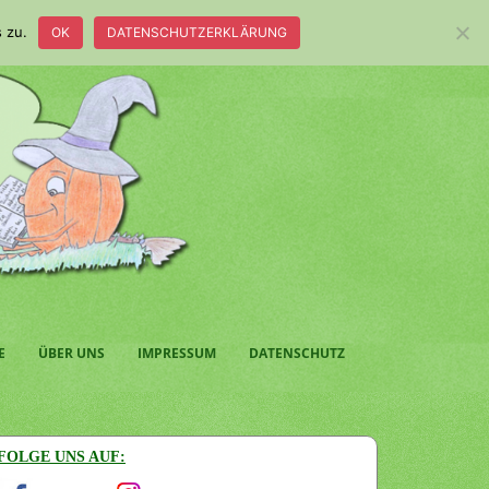
 zu.
OK
DATENSCHUTZERKLÄRUNG
E
ÜBER UNS
IMPRESSUM
DATENSCHUTZ
FOLGE UNS AUF: