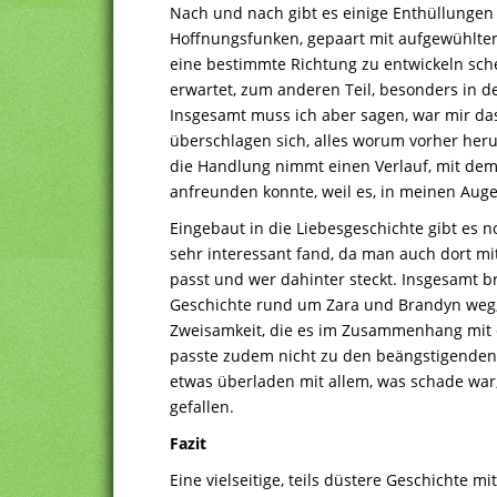
Nach und nach gibt es einige Enthüllungen
Hoffnungsfunken, gepaart mit aufgewühlten,
eine bestimmte Richtung zu entwickeln sche
erwartet, zum anderen Teil, besonders in 
Insgesamt muss ich aber sagen, war mir das 
überschlagen sich, alles worum vorher heru
die Handlung nimmt einen Verlauf, mit dem
anfreunden konnte, weil es, in meinen Aug
Eingebaut in die Liebesgeschichte gibt es n
sehr interessant fand, da man auch dort m
passt und wer dahinter steckt. Insgesamt b
Geschichte rund um Zara und Brandyn weg,
Zweisamkeit, die es im Zusammenhang mit d
passte zudem nicht zu den beängstigenden 
etwas überladen mit allem, was schade war
gefallen.
Fazit
Eine vielseitige, teils düstere Geschichte 