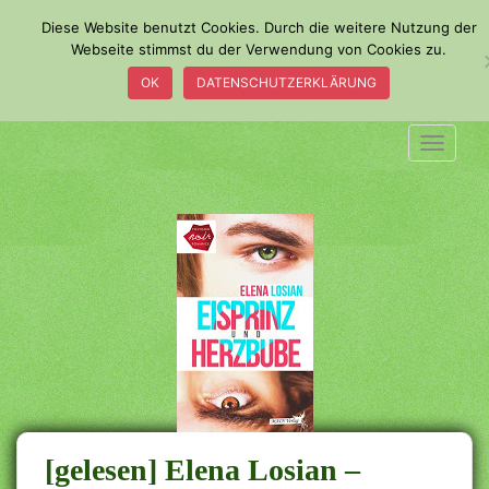
S
Diese Website benutzt Cookies. Durch die weitere Nutzung der
k
Webseite stimmst du der Verwendung von Cookies zu.
i
OK
DATENSCHUTZERKLÄRUNG
p
t
o
TOGGLE
m
a
i
n
c
o
n
t
e
n
t
[gelesen] Elena Losian –