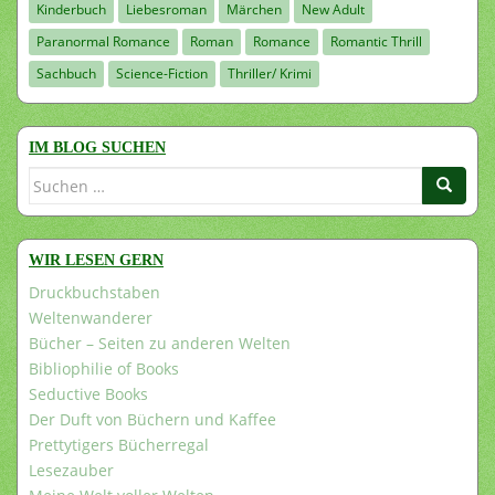
Kinderbuch
Liebesroman
Märchen
New Adult
Paranormal Romance
Roman
Romance
Romantic Thrill
Sachbuch
Science-Fiction
Thriller/ Krimi
IM BLOG SUCHEN
Suchen
nach:
WIR LESEN GERN
Druckbuchstaben
Weltenwanderer
Bücher – Seiten zu anderen Welten
Bibliophilie of Books
Seductive Books
Der Duft von Büchern und Kaffee
Prettytigers Bücherregal
Lesezauber