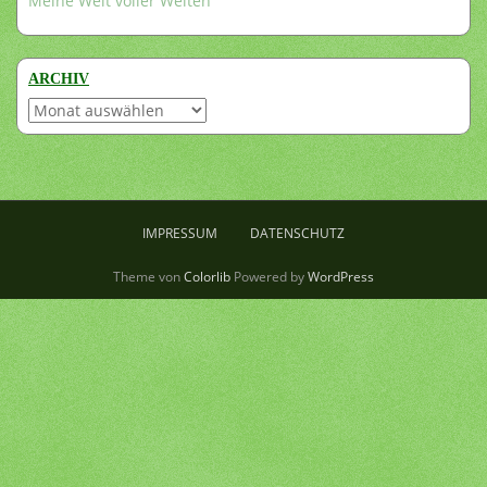
Meine Welt voller Welten
ARCHIV
Archiv
IMPRESSUM
DATENSCHUTZ
Theme von
Colorlib
Powered by
WordPress