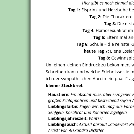
Hier gibt es noch einmal di
Tag 1:
Eisprinz und Herzbube b
Tag 2:
Die Charaktere 
Tag 3:
Die erst
Tag 4:
Homosexualität im
Tag 5:
Eltern mal a
Tag 6:
Schule – die reinste 
heute Tag 7:
Elena Losia
Tag 8:
Gewinnspie
Um einen kleinen Eindruck zu bekommen, wa
Schreiben kam und welche Erlebnisse sie m
ich der sympathischen Auroin ein paar Frage
kleiner Steckbrief:
Haustiere:
Ein absolut miserabel erzogener 
großen Schlappohren und bestechend süßen Aug
Lieblingsfarbe:
Sagen wir, ich mag alle Farb
Senfgelb, Korallrot und Kanarienvogelgelb
Lieblingsjahreszeit:
Winter!
Lieblingsbuch:
Aktuell absolut „Codewort Pu
Artist“ von Alexandra Dichtler