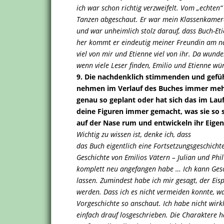
ich war schon richtig verzweifelt. Vom „echten
Tanzen abgeschaut. Er war mein Klassenkamera
und war unheimlich stolz darauf, dass Buch-E
her kommt er eindeutig meiner Freundin am näc
viel von mir und Etienne viel von ihr. Da wund
wenn viele Leser finden, Emilio und Etienne w
9. Die nachdenklich stimmenden und gefü
nehmen im Verlauf des Buches immer meh
genau so geplant oder hat sich das im Lau
deine Figuren immer gemacht, was sie so s
auf der Nase rum und entwickeln ihr Eige
Wichtig zu wissen ist, denke ich, dass
das Buch eigentlich eine Fortsetzungsgeschichte
Geschichte von Emilios Vätern – Julian und Phi
komplett neu angefangen habe … Ich kann Gesc
lassen. Zumindest habe ich mir gesagt, der Eisp
werden. Dass ich es nicht vermeiden konnte, w
Vorgeschichte so anschaut. Ich habe nicht wirk
einfach drauf losgeschrieben. Die Charaktere h