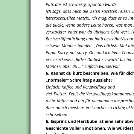
Puh, das ist schwierig. Spontan würde
ich sage, dass mich die vielen Facetten reizen.
heterosexuellen Matrix. Ich mag, dass es so in
die Blicke, wenn andere Leute hören, was man 
verstockter Vater war da übrigens Gold wert. H
Buchveröffentlichung und halb beschämt/schocki
schwule Männer handelt. „Das nächste Mal abe
Papa. Sorry, not sorry. Oh, und ich liebe Chao
erschrockenen „Bitte? Du bist schwul?!“ bis hin
Männer, aber du …“ Einfach wundervoll.
5. Kannst du kurz beschreiben, wie für dic
„normaler“ Schreibtag aussieht?
Einfach: Kaffee und Verzweiflung und
viel Twitter. Fehlt die Verzweiflungskomponente
mehr Kaffee und bin für niemanden ansprechba
Aber da ich meistens erst nachts so richtig akt
sehr selten!
6. Eisprinz und Herzbube ist eine sehr ab
Geschichte voller Emotionen. Wie würdest