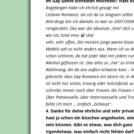
im Gay Genre schreiben möchtest? Hast du
Angefangen habe ich ehrlich gesagt mit
Lesbian Romance, als ich da so langsam selbst
Allerdings bin ich damals, es war so 2007/200
reingeraten. Das war die absolute „Emo“-Zeit 
wie ich, total emo 😀 Und
sehr, sehr offen. Die meisten Jungs waren bise
Mädels sah es nicht anders aus. Wenn ich so 
schön schlimm, da hat jeder Mal mit jedem ru
Alkohol geflossen ist. Das alles so „live“ zu erl
Ablehnung, die da von außen teilweise kam – ha
gebracht, dass Gay Romance ein Genre ist, in de
ist nicht nur schön, traurig oder mitreißend, s
schreibe immer noch über Frauen, die Frauen
Über Pansexuelle, über Heterosexuelle und Tr
fühle ich mich … einfach „Zuhause“.
4. Danke für deine ehrliche und sehr priva
hast ja schon ein bisschen angedeutet, wi
sein können. Gibt es etwas, was dich ganz 
Irgendetwas, was einfach nicht fehlen dar