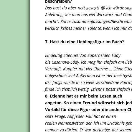
beschreiben?
Das hast du aber nett gesagt! 😀 Ich würde sag
Anleitung, wie man aus viel Wirrwarr und Cha
macht“. Kurze Zusammenfassungen/Beschreibung
wirklich keines meiner Talente, wenn ich mir 
7. Hast du eine Lieblingsfigur im Buch?
Eindeutig Etienne! Von Superhelden-Eddy
bis Casanova-Eddy, ich mag ihn einfach am lie
Vernunft, Kuppler mit viel Charme … Ohne Etie
aufgeschmissen! Außerdem ist er der meistgesh
der Jungs wurde in so viele verschiedene Pairin
finde ich ziemlich witzig. Etienne passt einfach
8. Etienne hat es mir beim Lesen auch
angetan. So einen Freund wünscht sich jeder
Vorbild für diese Figur oder die anderen C
Gute Frage. Auf jeden Fall hat er einen
realen Namensvetter, den ich um Erlaubnis ge
nennen zu dürfen. Er war derjenige, der sein