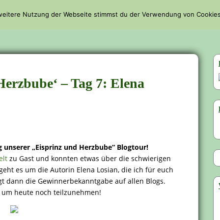
 weitere Nutzung der Webseite stimmst du der Verwendung von Cookies
REZENSIONEN
LESEHIGHLIGHTS
INTERVIEWS
LESEPAUS
Herzbube‘ – Tag 7: Elena
 unserer „Eisprinz und Herzbube“ Blogtour!
elt
zu Gast und konnten etwas über die schwierigen
eht es um die Autorin Elena Losian, die ich für euch
gt dann die Gewinnerbekanntgabe auf allen Blogs.
e um heute noch teilzunehmen!