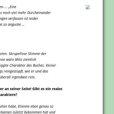
en … „Eine
os noch viel mehr Durcheinander
en verfassen ist leider
das so angucke …
bsten. Skrupellose Stimme der
nne wäre Milo ziemlich
ippte Charakter des Buches. Keiner
gs reingestopft, wie er und das
 überall irgendwie rein.
 an seiner Seite! Gibt es ein reales
haraktere?
beten habe, Etienne eben genau so
en Namen zuletzt bekommen hat und