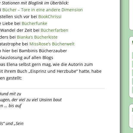
e Stationen mit Bloglink im Überblick:
ei
Bücher – Tore in eine andere Dimension
stellen sich vor bei
BookChrissi
e Liebe bei
Bücherfunke
 Wandel der Zeit bei
Bücherfarben
nders bei
Bianka’s Bücherkiste
Katastrophe bei
MissRose’s Bücherwelt
n hier bei Bambinis Bücherzauber
lauslosung auf allen Blogs
s Elena selbst gern mag, wie die Autorin zum
it ihrem Buch „Eisprinz und Herzbube“ hatte, habe
n gestellt:
Hund mit zu
en, der viel zu viel Unsinn baut
en … bis auf
ls“ und „Sein