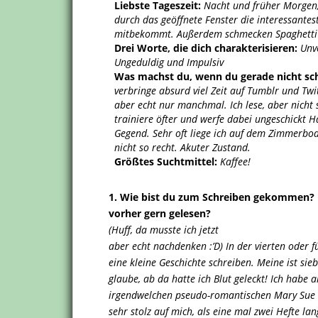
Liebste Tageszeit:
Nacht und früher Morge
durch das geöffnete Fenster die interessante
mitbekommt. Außerdem schmecken Spaghetti 
Drei Worte, die dich charakterisieren:
Unv
Ungeduldig und Impulsiv
Was machst du, wenn du gerade nicht sch
verbringe absurd viel Zeit auf Tumblr und Twi
aber echt nur manchmal. Ich lese, aber nicht so
trainiere öfter und werfe dabei ungeschickt H
Gegend. Sehr oft liege ich auf dem Zimmerbo
nicht so recht. Akuter Zustand.
Größtes Suchtmittel:
Kaffee!
1. Wie bist du zum Schreiben gekommen? 
vorher gern gelesen?
(Huff, da musste ich jetzt
aber echt nachdenken :’D) In der vierten oder 
eine kleine Geschichte schreiben. Meine ist si
glaube, ab da hatte ich Blut geleckt! Ich habe 
irgendwelchen pseudo-romantischen Mary Sue G
sehr stolz auf mich, als eine mal zwei Hefte la