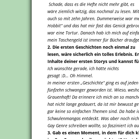
Schade, dass es die Hefte nicht mehr gibt, es
wäre ziemlich witzig, das nochmal zu lesen. M
auch so mit zehn Jahren. Dummerweise war me
Hobbit“ und das hat mir fast das Genick gebroc
war eine Tortur. Danach hab ich mich auf einf
mein Taschengeld ist immer für Bücher draufg
2. Die ersten Geschichten noch einmal zu
lesen, wäre sicherlich ein tolles Erlebnis. 
Inhalte deiner ersten Storys und kannst 
Ich wünschte gerade, ich hätte nichts
gesagt :D… Oh Himmel.
In meiner ersten „Geschichte“ ging es auf jede
fünfzehn schwanger geworden ist. Wieso, wesh
Grauenhaft! Da erinnere ich mich an so manch
hat nicht lange gedauert, da ist mir bewusst 
gar keine so einfachen Themen sind. Da habe
Schwulenmangas entdeckt. Was aber noch nicht
Gay Genre schreiben wollte, so fasziniert ich a
3. Gab es einen Moment, in dem für dich k