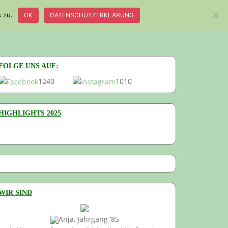
 zu.
OK
DATENSCHUTZERKLÄRUNG
E
ÜBER UNS
IMPRESSUM
DATENSCHUTZ
FOLGE UNS AUF:
1240
1010
HIGHLIGHTS 2025
WIR SIND
Anja, Jahrgang ’85