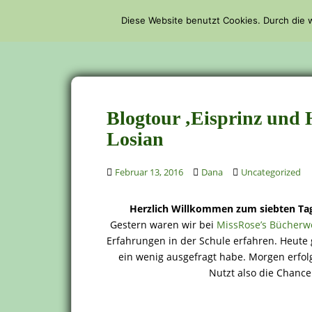
S
Diese Website benutzt Cookies. Durch die
k
STARTSEITE
i
p
t
o
m
Blogtour ‚Eisprinz und 
a
Losian
i
n
c
Februar 13, 2016
Dana
Uncategorized
o
n
Herzlich Willkommen zum siebten Tag
t
Gestern waren wir bei
MissRose’s Bücherw
e
Erfahrungen in der Schule erfahren. Heute g
n
ein wenig ausgefragt habe. Morgen erfol
t
Nutzt also die Chanc