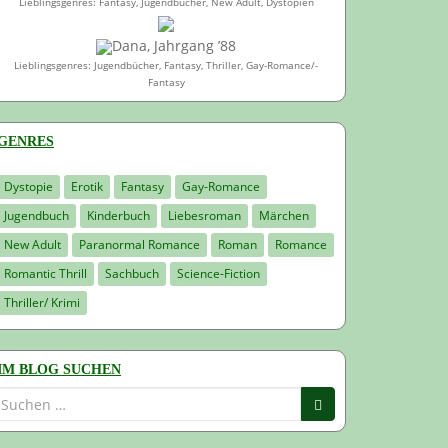
Lieblingsgenres: Fantasy, Jugendbücher, New Adult, Dystopien
Dana, Jahrgang ’88
Lieblingsgenres: Jugendbücher, Fantasy, Thriller, Gay-Romance/-
Fantasy
GENRES
Dystopie
Erotik
Fantasy
Gay-Romance
Jugendbuch
Kinderbuch
Liebesroman
Märchen
New Adult
Paranormal Romance
Roman
Romance
Romantic Thrill
Sachbuch
Science-Fiction
Thriller/ Krimi
IM BLOG SUCHEN
Suchen
nach: