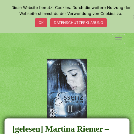
S
Diese Website benutzt Cookies. Durch die weitere Nutzung der
k
Webseite stimmst du der Verwendung von Cookies zu.
i
OK
DATENSCHUTZERKLÄRUNG
p
t
o
TOGGLE
m
a
i
n
c
o
n
t
e
n
t
[gelesen] Martina Riemer –