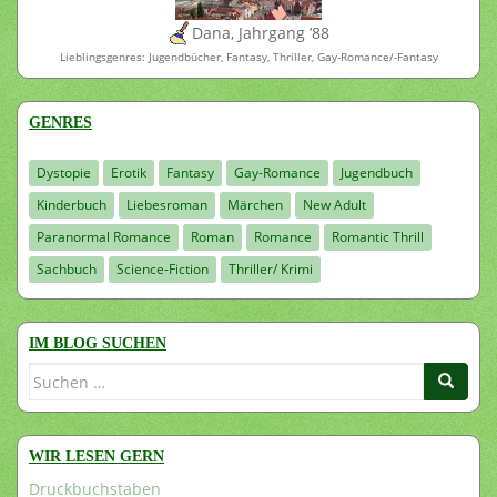
Dana, Jahrgang ’88
Lieblingsgenres: Jugendbücher, Fantasy, Thriller, Gay-Romance/-Fantasy
GENRES
Dystopie
Erotik
Fantasy
Gay-Romance
Jugendbuch
Kinderbuch
Liebesroman
Märchen
New Adult
Paranormal Romance
Roman
Romance
Romantic Thrill
Sachbuch
Science-Fiction
Thriller/ Krimi
IM BLOG SUCHEN
Suchen
nach:
WIR LESEN GERN
Druckbuchstaben