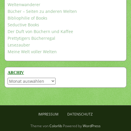
Weltenwanderer
Bücher – Seiten zu anderen Welten
Bibliophilie of Books
Seductive Books
Der Duft von Büchern und Kaffee
Prettytigers Bücherregal
Lesezauber
Meine Welt voller Welten
ARCHIV
Archiv
IMPRESSUM
DATENSCHUTZ
Theme von
Colorlib
Powered by
WordPress