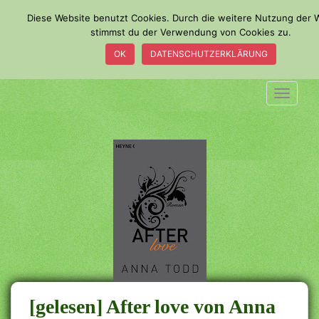
S
Diese Website benutzt Cookies. Durch die weitere Nutzung der 
k
stimmst du der Verwendung von Cookies zu.
i
OK
DATENSCHUTZERKLÄRUNG
p
t
o
TOGGLE
m
a
i
n
c
o
n
t
e
n
t
[gelesen] After love von Anna