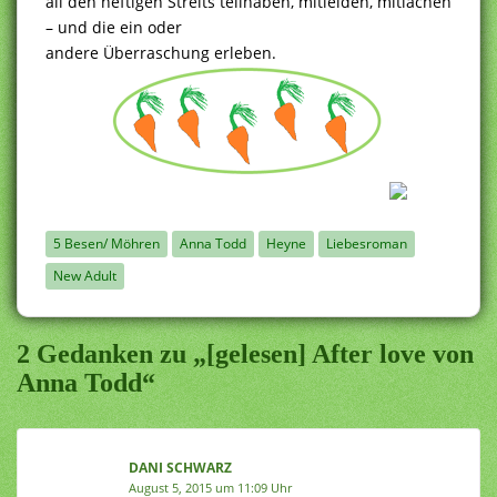
all den heftigen Streits teilhaben, mitleiden, mitlachen
– und die ein oder
andere Überraschung erleben.
5 Besen/ Möhren
Anna Todd
Heyne
Liebesroman
New Adult
2 Gedanken zu „[gelesen] After love von
Anna Todd“
DANI SCHWARZ
August 5, 2015 um 11:09 Uhr