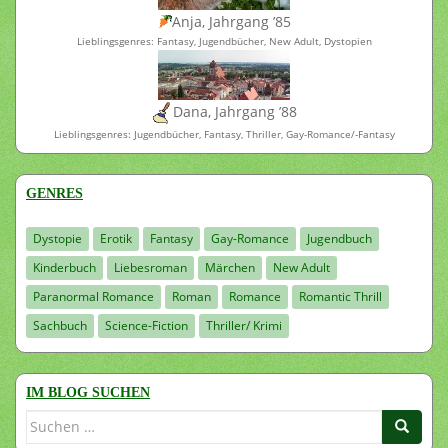
Anja, Jahrgang ’85
Lieblingsgenres: Fantasy, Jugendbücher, New Adult, Dystopien
Dana, Jahrgang ’88
Lieblingsgenres: Jugendbücher, Fantasy, Thriller, Gay-Romance/-Fantasy
GENRES
Dystopie
Erotik
Fantasy
Gay-Romance
Jugendbuch
Kinderbuch
Liebesroman
Märchen
New Adult
Paranormal Romance
Roman
Romance
Romantic Thrill
Sachbuch
Science-Fiction
Thriller/ Krimi
IM BLOG SUCHEN
Suchen
nach: