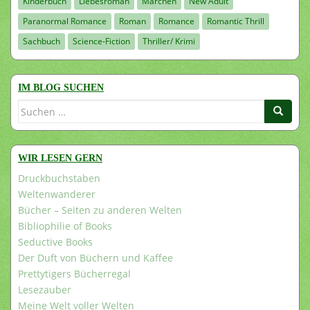
Kinderbuch
Liebesroman
Märchen
New Adult
Paranormal Romance
Roman
Romance
Romantic Thrill
Sachbuch
Science-Fiction
Thriller/ Krimi
IM BLOG SUCHEN
Suchen
nach:
WIR LESEN GERN
Druckbuchstaben
Weltenwanderer
Bücher – Seiten zu anderen Welten
Bibliophilie of Books
Seductive Books
Der Duft von Büchern und Kaffee
Prettytigers Bücherregal
Lesezauber
Meine Welt voller Welten