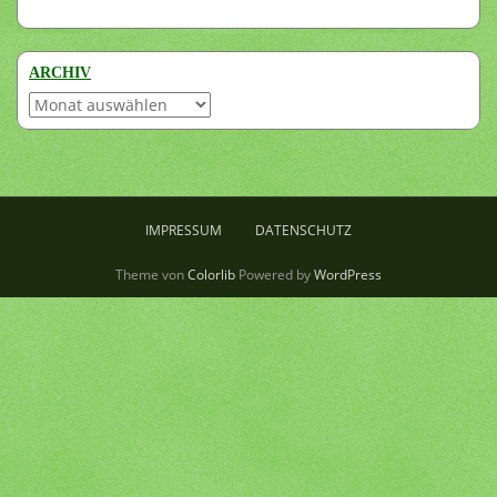
ARCHIV
Archiv
IMPRESSUM
DATENSCHUTZ
Theme von
Colorlib
Powered by
WordPress