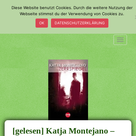
S
Diese Website benutzt Cookies. Durch die weitere Nutzung der
k
Webseite stimmst du der Verwendung von Cookies zu.
i
OK
DATENSCHUTZERKLÄRUNG
p
t
o
TOGGLE
m
a
i
n
c
o
n
t
e
n
t
[gelesen] Katja Montejano –