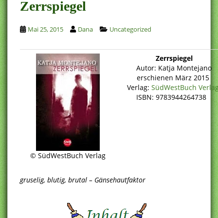
Zerrspiegel
Mai 25, 2015
Dana
Uncategorized
Zerrspiegel
Autor: Katja Montejano
erschienen März 2015
Verlag:
SüdWestBuch Verla
ISBN: 9783944264738
© SüdWestBuch Verlag
gruselig, blutig, brutal – Gänsehautfaktor