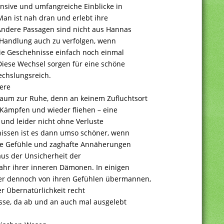
nsive und umfangreiche Einblicke in
an ist nah dran und erlebt ihre
 Andere Passagen sind nicht aus Hannas
e Handlung auch zu verfolgen, wenn
ie Geschehnisse einfach noch einmal
Diese Wechsel sorgen für eine schöne
chslungsreich.
ere
um zur Ruhe, denn an keinem Zufluchtsort
, Kämpfen und wieder fliehen – eine
 und leider nicht ohne Verluste
issen ist es dann umso schöner, wenn
ere Gefühle und zaghafte Annäherungen
 aus der Unsicherheit der
ahr ihrer inneren Dämonen. In einigen
er dennoch von ihren Gefühlen übermannen,
er Übernatürlichkeit recht
isse, da ab und an auch mal ausgelebt