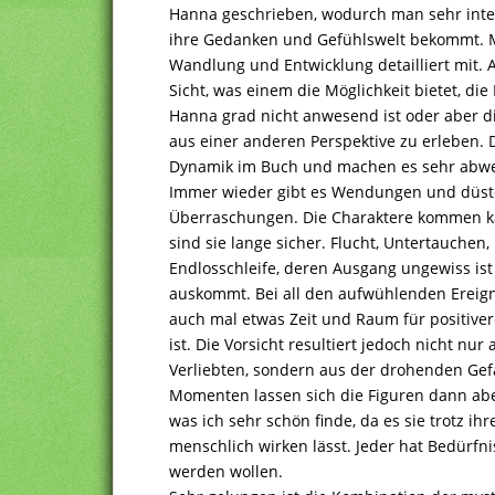
Hanna geschrieben, wodurch man sehr inte
ihre Gedanken und Gefühlswelt bekommt. M
Wandlung und Entwicklung detailliert mit.
Sicht, was einem die Möglichkeit bietet, di
Hanna grad nicht anwesend ist oder aber d
aus einer anderen Perspektive zu erleben. 
Dynamik im Buch und machen es sehr abwe
Immer wieder gibt es Wendungen und düst
Überraschungen. Die Charaktere kommen ka
sind sie lange sicher. Flucht, Untertauchen
Endlosschleife, deren Ausgang ungewiss ist
auskommt. Bei all den aufwühlenden Ereign
auch mal etwas Zeit und Raum für positiv
ist. Die Vorsicht resultiert jedoch nicht nur
Verliebten, sondern aus der drohenden Gef
Momenten lassen sich die Figuren dann ab
was ich sehr schön finde, da es sie trotz ihr
menschlich wirken lässt. Jeder hat Bedürfn
werden wollen.