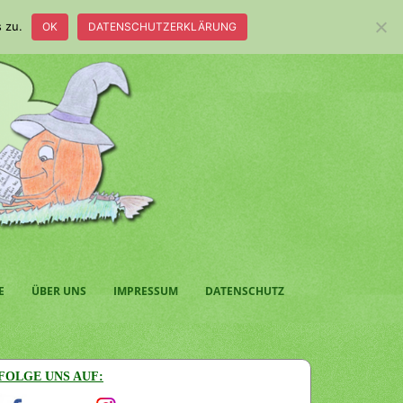
 zu.
OK
DATENSCHUTZERKLÄRUNG
E
ÜBER UNS
IMPRESSUM
DATENSCHUTZ
FOLGE UNS AUF: