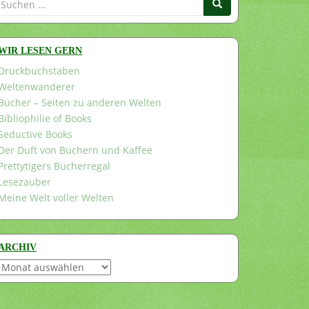
nach:
WIR LESEN GERN
Druckbuchstaben
Weltenwanderer
Bücher – Seiten zu anderen Welten
Bibliophilie of Books
Seductive Books
Der Duft von Büchern und Kaffee
Prettytigers Bücherregal
Lesezauber
Meine Welt voller Welten
ARCHIV
Archiv