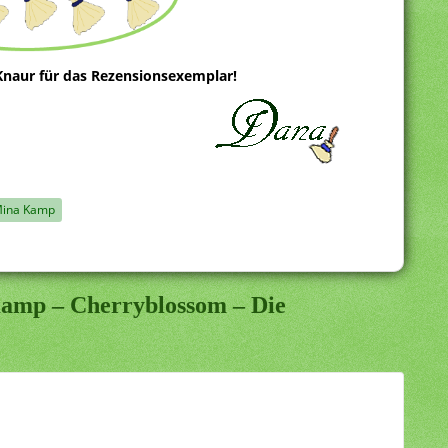
naur für das Rezensionsexemplar!
ina Kamp
Kamp – Cherryblossom – Die