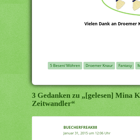
Vielen Dank an Droemer K
5 Besen/ Möhren
Droemer Knaur
Fantasy
M
3 Gedanken zu „[gelesen] Mina 
Zeitwandler“
BUECHERFREAK88
Januar 31, 2015 um 12:06 Uhr