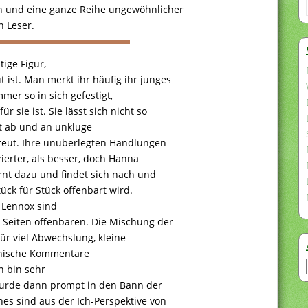
n und eine ganze Reihe ungewöhnlicher
n Leser.
tige Figur,
 ist. Man merkt ihr häufig ihr junges
mmer so in sich gefestigt,
r sie ist. Sie lässt sich nicht so
ft ab und an unkluge
reut. Ihre unüberlegten Handlungen
ierter, als besser, doch Hanna
rnt dazu und findet sich nach und
ück für Stück offenbart wird.
d Lennox sind
 Seiten offenbaren. Die Mischung der
für viel Abwechslung, kleine
ironische Kommentare
h bin sehr
urde dann prompt in den Bann der
es sind aus der Ich-Perspektive von