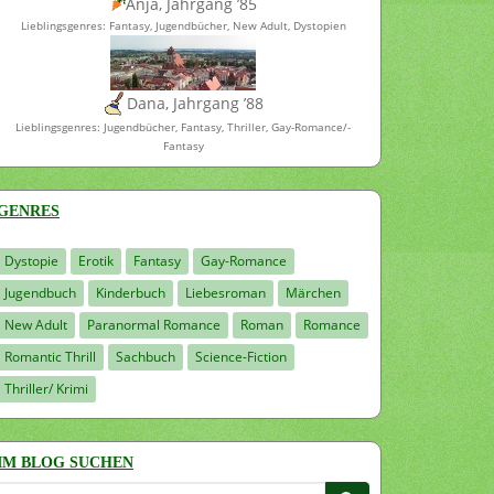
Anja, Jahrgang ’85
Lieblingsgenres: Fantasy, Jugendbücher, New Adult, Dystopien
Dana, Jahrgang ’88
Lieblingsgenres: Jugendbücher, Fantasy, Thriller, Gay-Romance/-
Fantasy
GENRES
Dystopie
Erotik
Fantasy
Gay-Romance
Jugendbuch
Kinderbuch
Liebesroman
Märchen
New Adult
Paranormal Romance
Roman
Romance
Romantic Thrill
Sachbuch
Science-Fiction
Thriller/ Krimi
IM BLOG SUCHEN
Suchen