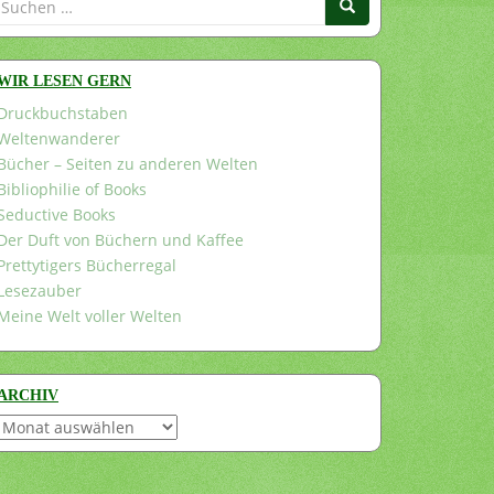
nach:
WIR LESEN GERN
Druckbuchstaben
Weltenwanderer
Bücher – Seiten zu anderen Welten
Bibliophilie of Books
Seductive Books
Der Duft von Büchern und Kaffee
Prettytigers Bücherregal
Lesezauber
Meine Welt voller Welten
ARCHIV
Archiv