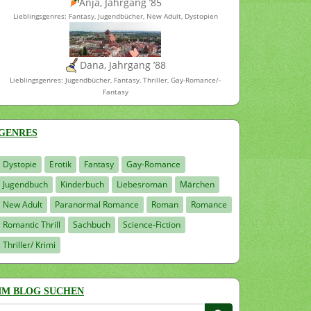
Anja, Jahrgang ’85
Lieblingsgenres: Fantasy, Jugendbücher, New Adult, Dystopien
Dana, Jahrgang ’88
Lieblingsgenres: Jugendbücher, Fantasy, Thriller, Gay-Romance/-
Fantasy
GENRES
Dystopie
Erotik
Fantasy
Gay-Romance
Jugendbuch
Kinderbuch
Liebesroman
Märchen
New Adult
Paranormal Romance
Roman
Romance
Romantic Thrill
Sachbuch
Science-Fiction
Thriller/ Krimi
IM BLOG SUCHEN
Suchen