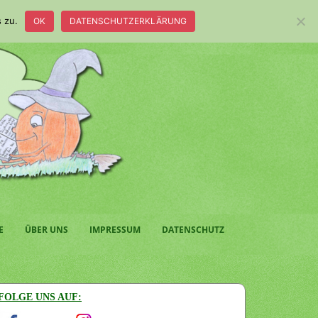
 zu.
OK
DATENSCHUTZERKLÄRUNG
E
ÜBER UNS
IMPRESSUM
DATENSCHUTZ
FOLGE UNS AUF: