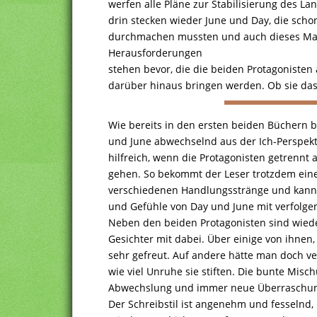
werfen alle Pläne zur Stabilisierung des L
drin stecken wieder June und Day, die schon
durchmachen mussten und auch dieses Mal
Herausforderungen
stehen bevor, die die beiden Protagonisten
darüber hinaus bringen werden. Ob sie da
Wie bereits in den ersten beiden Büchern 
und June abwechselnd aus der Ich-Perspekti
hilfreich, wenn die Protagonisten getrennt 
gehen. So bekommt der Leser trotzdem eine
verschiedenen Handlungsstränge und kann g
und Gefühle von Day und June mit verfolge
Neben den beiden Protagonisten sind wiede
Gesichter mit dabei. Über einige von ihnen
sehr gefreut. Auf andere hätte man doch v
wie viel Unruhe sie stiften. Die bunte Mischu
Abwechslung und immer neue Überraschu
Der Schreibstil ist angenehm und fesselnd