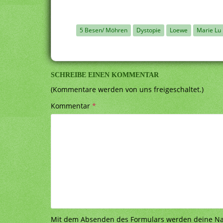
5 Besen/ Möhren
Dystopie
Loewe
Marie Lu
SCHREIBE EINEN KOMMENTAR
(Kommentare werden von uns freigeschaltet.)
Kommentar
*
Mit dem Absenden des Formulars werden deine Nach