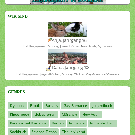
WIR SIND
Anja, Jahrgang ’85
Lieblingsgenres: Fantasy, Jugendbücher, New Adult, Dystopien
Dana, Jahrgang ’88
Lieblingsgenres: Jugendbücher, Fantasy, Thriller, Gay-Romance/-Fantasy
GENRES
Dystopie
Erotik
Fantasy
Gay-Romance
Jugendbuch
Kinderbuch
Liebesroman
Märchen
New Adult
Paranormal Romance
Roman
Romance
Romantic Thrill
Sachbuch
Science-Fiction
Thriller/ Krimi