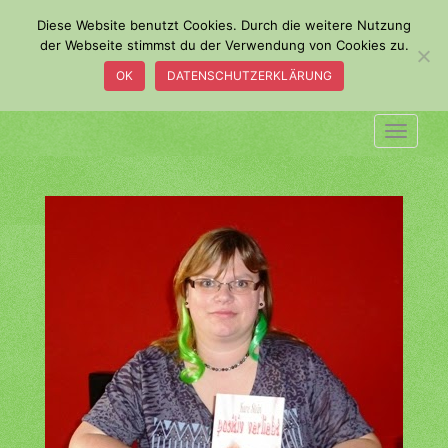
S
Diese Website benutzt Cookies. Durch die weitere Nutzung
k
der Webseite stimmst du der Verwendung von Cookies zu.
i
OK
DATENSCHUTZERKLÄRUNG
p
t
o
TOGGLE
m
a
i
n
c
o
n
t
e
n
t