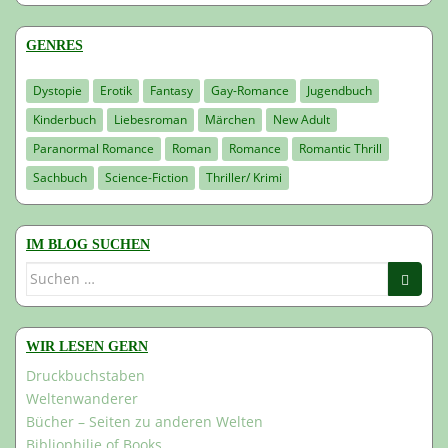
GENRES
Dystopie
Erotik
Fantasy
Gay-Romance
Jugendbuch
Kinderbuch
Liebesroman
Märchen
New Adult
Paranormal Romance
Roman
Romance
Romantic Thrill
Sachbuch
Science-Fiction
Thriller/ Krimi
IM BLOG SUCHEN
Suchen
nach:
WIR LESEN GERN
Druckbuchstaben
Weltenwanderer
Bücher – Seiten zu anderen Welten
Bibliophilie of Books