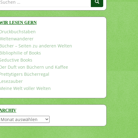
nach:
WIR LESEN GERN
Druckbuchstaben
Weltenwanderer
Bücher – Seiten zu anderen Welten
Bibliophilie of Books
Seductive Books
Der Duft von Büchern und Kaffee
Prettytigers Bücherregal
Lesezauber
Meine Welt voller Welten
ARCHIV
Archiv