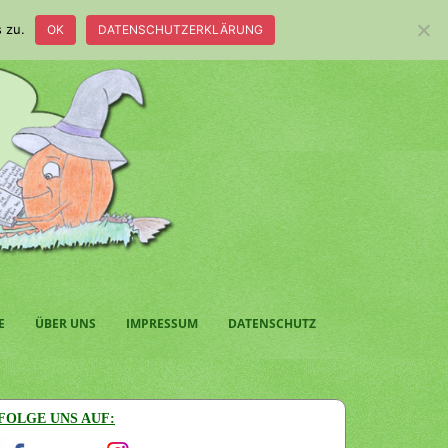
 zu.
OK
DATENSCHUTZERKLÄRUNG
E
ÜBER UNS
IMPRESSUM
DATENSCHUTZ
FOLGE UNS AUF: