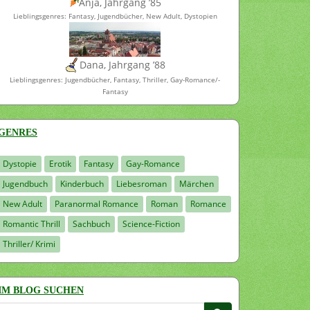
Anja, Jahrgang ’85
Lieblingsgenres: Fantasy, Jugendbücher, New Adult, Dystopien
Dana, Jahrgang ’88
Lieblingsgenres: Jugendbücher, Fantasy, Thriller, Gay-Romance/-
Fantasy
GENRES
Dystopie
Erotik
Fantasy
Gay-Romance
Jugendbuch
Kinderbuch
Liebesroman
Märchen
New Adult
Paranormal Romance
Roman
Romance
Romantic Thrill
Sachbuch
Science-Fiction
Thriller/ Krimi
IM BLOG SUCHEN
Suchen