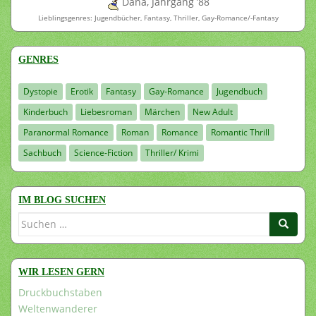
Dana, Jahrgang ’88
Lieblingsgenres: Jugendbücher, Fantasy, Thriller, Gay-Romance/-Fantasy
GENRES
Dystopie
Erotik
Fantasy
Gay-Romance
Jugendbuch
Kinderbuch
Liebesroman
Märchen
New Adult
Paranormal Romance
Roman
Romance
Romantic Thrill
Sachbuch
Science-Fiction
Thriller/ Krimi
IM BLOG SUCHEN
Suchen
nach:
WIR LESEN GERN
Druckbuchstaben
Weltenwanderer