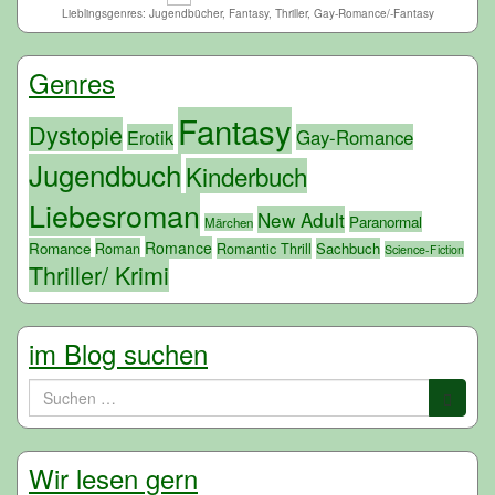
Lieblingsgenres: Jugendbücher, Fantasy, Thriller, Gay-Romance/-Fantasy
Genres
Fantasy
Dystopie
Erotik
Gay-Romance
Jugendbuch
Kinderbuch
Liebesroman
New Adult
Paranormal
Märchen
Romance
Romance
Roman
Romantic Thrill
Sachbuch
Science-Fiction
Thriller/ Krimi
im Blog suchen
Suchen
nach:
Wir lesen gern