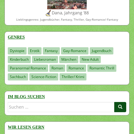
Dana, Jahrgang ’88
Lieblingsgenres: Jugendbücher, Fantasy, Thriller, Gay-Romance/-Fantasy
GENRES
Dystopie
Erotik
Fantasy
Gay-Romance
Jugendbuch
Kinderbuch
Liebesroman
Märchen
New Adult
Paranormal Romance
Roman
Romance
Romantic Thrill
Sachbuch
Science-Fiction
Thriller/ Krimi
IM BLOG SUCHEN
Suchen
nach:
WIR LESEN GERN