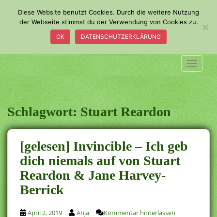
S
Diese Website benutzt Cookies. Durch die weitere Nutzung
k
der Webseite stimmst du der Verwendung von Cookies zu.
i
OK
DATENSCHUTZERKLÄRUNG
p
t
o
TOGGLE
m
a
i
n
Schlagwort:
Stuart Reardon
c
o
n
[gelesen] Invincible – Ich geb
t
dich niemals auf von Stuart
e
Reardon & Jane Harvey-
n
t
Berrick
April 2, 2019
Anja
Kommentar hinterlassen