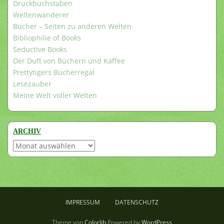
Druckbuchstaben
Weltenwanderer
Bücher – Seiten zu anderen Welten
Bibliophilie of Books
Seductive Books
Der Duft von Büchern und Kaffee
Prettytigers Bücherregal
Lesezauber
Meine Welt voller Welten
ARCHIV
Archiv
IMPRESSUM
DATENSCHUTZ
Theme von
Colorlib
Powered by
WordPress