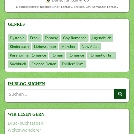
Lieblingsgenres: Jugendbücher, Fantasy, Thriller, Gay-Romance/-Fantasy
GENRES
Dystopie
Erotik
Fantasy
Gay-Romance
Jugendbuch
Kinderbuch
Liebesroman
Märchen
New Adult
Paranormal Romance
Roman
Romance
Romantic Thrill
Sachbuch
Science-Fiction
Thriller/ Krimi
IM BLOG SUCHEN
Suchen
nach:
WIR LESEN GERN
Druckbuchstaben
Weltenwanderer