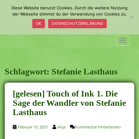
S
Diese Website benutzt Cookies. Durch die weitere Nutzung
k
der Webseite stimmst du der Verwendung von Cookies zu.
i
OK
DATENSCHUTZERKLÄRUNG
p
t
o
TOGGLE
m
a
i
n
Schlagwort:
Stefanie Lasthaus
c
o
n
[gelesen] Touch of Ink 1. Die
t
Sage der Wandler von Stefanie
e
Lasthaus
n
t
Februar 10, 2021
Anja
Kommentar hinterlassen