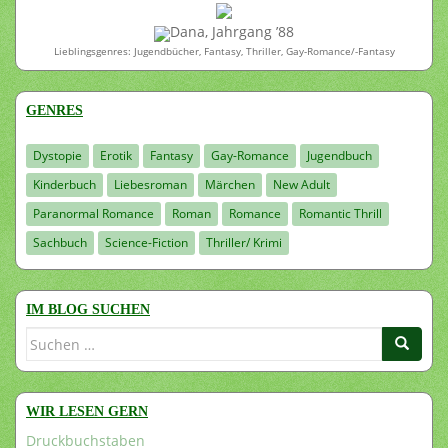
Dana, Jahrgang ’88
Lieblingsgenres: Jugendbücher, Fantasy, Thriller, Gay-Romance/-Fantasy
GENRES
Dystopie
Erotik
Fantasy
Gay-Romance
Jugendbuch
Kinderbuch
Liebesroman
Märchen
New Adult
Paranormal Romance
Roman
Romance
Romantic Thrill
Sachbuch
Science-Fiction
Thriller/ Krimi
IM BLOG SUCHEN
Suchen
nach:
WIR LESEN GERN
Druckbuchstaben