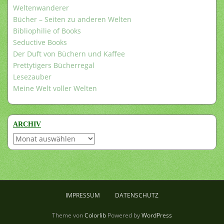
Weltenwanderer
Bücher – Seiten zu anderen Welten
Bibliophilie of Books
Seductive Books
Der Duft von Büchern und Kaffee
Prettytigers Bücherregal
Lesezauber
Meine Welt voller Welten
ARCHIV
Archiv
IMPRESSUM
DATENSCHUTZ
Theme von
Colorlib
Powered by
WordPress