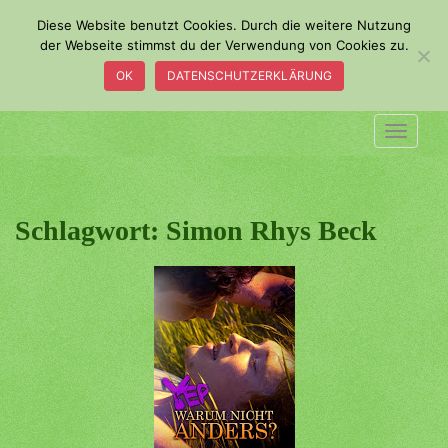
S
Diese Website benutzt Cookies. Durch die weitere Nutzung
k
der Webseite stimmst du der Verwendung von Cookies zu.
i
OK
DATENSCHUTZERKLÄRUNG
p
t
o
TOGGLE
m
a
i
n
Schlagwort:
Simon Rhys Beck
c
o
n
t
e
n
t