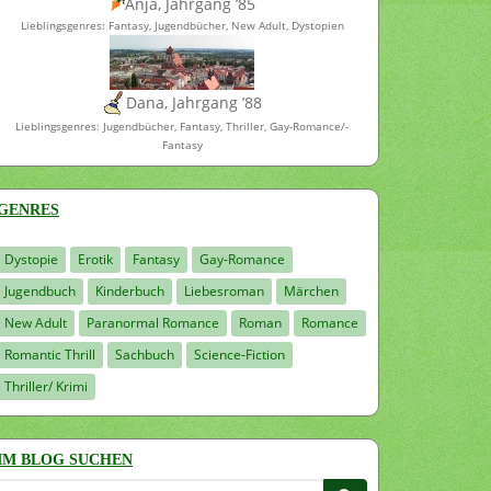
Anja, Jahrgang ’85
Lieblingsgenres: Fantasy, Jugendbücher, New Adult, Dystopien
Dana, Jahrgang ’88
Lieblingsgenres: Jugendbücher, Fantasy, Thriller, Gay-Romance/-
Fantasy
GENRES
Dystopie
Erotik
Fantasy
Gay-Romance
Jugendbuch
Kinderbuch
Liebesroman
Märchen
New Adult
Paranormal Romance
Roman
Romance
Romantic Thrill
Sachbuch
Science-Fiction
Thriller/ Krimi
IM BLOG SUCHEN
Suchen