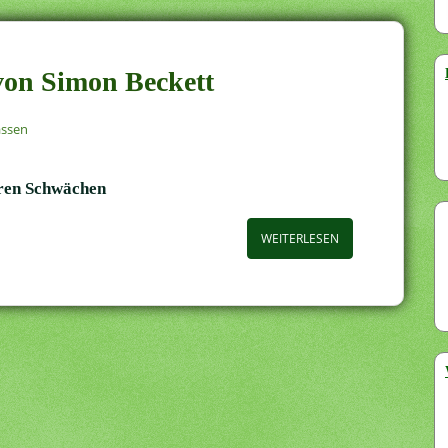
 von Simon Beckett
assen
neren Schwächen
WEITERLESEN