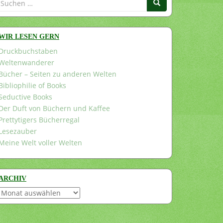
nach:
WIR LESEN GERN
Druckbuchstaben
Weltenwanderer
Bücher – Seiten zu anderen Welten
Bibliophilie of Books
Seductive Books
Der Duft von Büchern und Kaffee
Prettytigers Bücherregal
Lesezauber
Meine Welt voller Welten
ARCHIV
Archiv