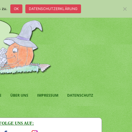
 zu.
OK
DATENSCHUTZERKLÄRUNG
E
ÜBER UNS
IMPRESSUM
DATENSCHUTZ
FOLGE UNS AUF: