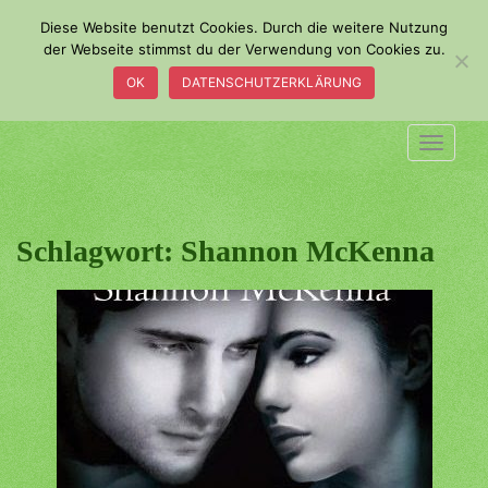
S
Diese Website benutzt Cookies. Durch die weitere Nutzung
k
der Webseite stimmst du der Verwendung von Cookies zu.
i
OK
DATENSCHUTZERKLÄRUNG
p
t
o
TOGGLE
m
a
i
n
Schlagwort:
Shannon McKenna
c
o
n
t
e
n
t