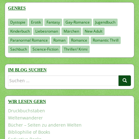
GENRES
Dystopie
Erotik
Fantasy
Gay-Romance
Jugendbuch
Kinderbuch
Liebesroman
Märchen
New Adult
Paranormal Romance
Roman
Romance
Romantic Thrill
Sachbuch
Science-Fiction
Thriller/ Krimi
IM BLOG SUCHEN
Suchen
nach:
WIR LESEN GERN
Druckbuchstaben
Weltenwanderer
Bücher – Seiten zu anderen Welten
Bibliophilie of Books