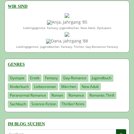
WIR SIND
Anja, Jahrgang ’85
Lieblingsgenres: Fantasy, Jugendbücher, New Adult, Dystopien
Dana, Jahrgang ’88
Lieblingsgenres: Jugendbücher, Fantasy, Thriller, Gay-Romance/-Fantasy
GENRES
Dystopie
Erotik
Fantasy
Gay-Romance
Jugendbuch
Kinderbuch
Liebesroman
Märchen
New Adult
Paranormal Romance
Roman
Romance
Romantic Thrill
Sachbuch
Science-Fiction
Thriller/ Krimi
IM BLOG SUCHEN
Suchen