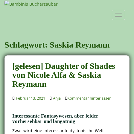
S
k
TOGGLE
i
p
t
o
Schlagwort:
Saskia Reymann
m
a
i
[gelesen] Daughter of Shades
n
c
von Nicole Alfa & Saskia
o
Reymann
n
t
Februar 13, 2021
Anja
Kommentar hinterlassen
e
n
t
Interessante Fantasywesen, aber leider
vorhersehbar und langatmig
Zwar wird eine interessante dystopische Welt