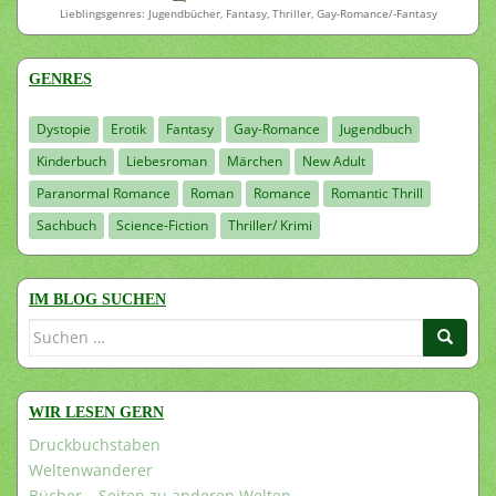
Lieblingsgenres: Jugendbücher, Fantasy, Thriller, Gay-Romance/-Fantasy
GENRES
Dystopie
Erotik
Fantasy
Gay-Romance
Jugendbuch
Kinderbuch
Liebesroman
Märchen
New Adult
Paranormal Romance
Roman
Romance
Romantic Thrill
Sachbuch
Science-Fiction
Thriller/ Krimi
IM BLOG SUCHEN
Suchen
nach:
WIR LESEN GERN
Druckbuchstaben
Weltenwanderer
Bücher – Seiten zu anderen Welten