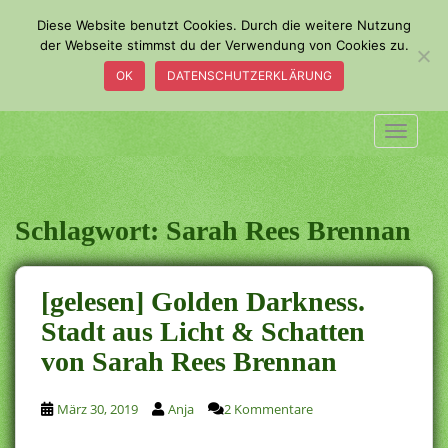
S
Diese Website benutzt Cookies. Durch die weitere Nutzung
k
der Webseite stimmst du der Verwendung von Cookies zu.
i
OK
DATENSCHUTZERKLÄRUNG
p
t
o
TOGGLE
m
a
i
n
Schlagwort:
Sarah Rees Brennan
c
o
n
[gelesen] Golden Darkness.
t
Stadt aus Licht & Schatten
e
von Sarah Rees Brennan
n
t
März 30, 2019
Anja
2 Kommentare