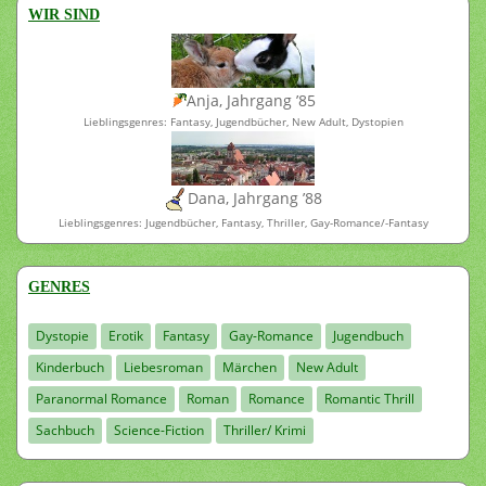
WIR SIND
Anja, Jahrgang ’85
Lieblingsgenres: Fantasy, Jugendbücher, New Adult, Dystopien
Dana, Jahrgang ’88
Lieblingsgenres: Jugendbücher, Fantasy, Thriller, Gay-Romance/-Fantasy
GENRES
Dystopie
Erotik
Fantasy
Gay-Romance
Jugendbuch
Kinderbuch
Liebesroman
Märchen
New Adult
Paranormal Romance
Roman
Romance
Romantic Thrill
Sachbuch
Science-Fiction
Thriller/ Krimi