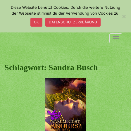
S
Diese Website benutzt Cookies. Durch die weitere Nutzung
k
der Webseite stimmst du der Verwendung von Cookies zu.
i
OK
DATENSCHUTZERKLÄRUNG
p
t
o
TOGGLE
m
a
i
n
Schlagwort:
Sandra Busch
c
o
n
t
e
n
t