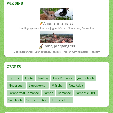
WIR SIND
Anja, Jahrgang ’85
Lieblingsgenres: Fantasy, Jugendbücher, New Adult, Dystopien
Dana, Jahrgang ’88
Lieblingsgenres: Jugendbücher, Fantasy, Thriller, Gay-Romance/-Fantasy
GENRES
Dystopie
Erotik
Fantasy
Gay-Romance
Jugendbuch
Kinderbuch
Liebesroman
Märchen
New Adult
Paranormal Romance
Roman
Romance
Romantic Thrill
Sachbuch
Science-Fiction
Thriller/ Krimi