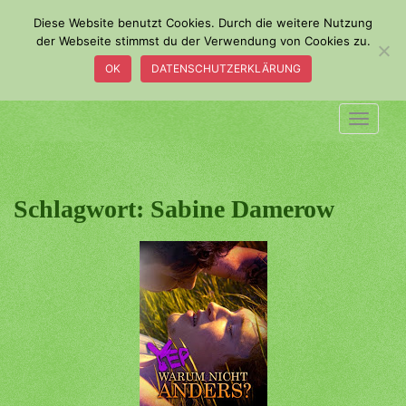
S
Diese Website benutzt Cookies. Durch die weitere Nutzung
k
der Webseite stimmst du der Verwendung von Cookies zu.
i
OK
DATENSCHUTZERKLÄRUNG
p
t
o
TOGGLE
m
a
i
n
Schlagwort:
Sabine Damerow
c
o
n
t
e
n
t