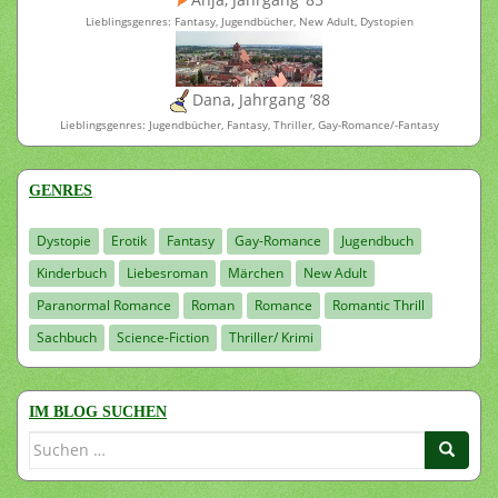
Lieblingsgenres: Fantasy, Jugendbücher, New Adult, Dystopien
Dana, Jahrgang ’88
Lieblingsgenres: Jugendbücher, Fantasy, Thriller, Gay-Romance/-Fantasy
GENRES
Dystopie
Erotik
Fantasy
Gay-Romance
Jugendbuch
Kinderbuch
Liebesroman
Märchen
New Adult
Paranormal Romance
Roman
Romance
Romantic Thrill
Sachbuch
Science-Fiction
Thriller/ Krimi
IM BLOG SUCHEN
Suchen
nach: