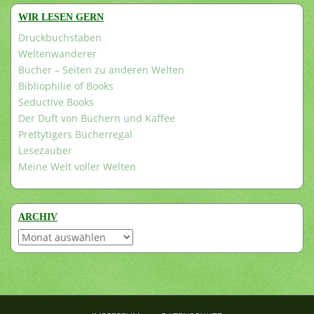
WIR LESEN GERN
Druckbuchstaben
Weltenwanderer
Bücher – Seiten zu anderen Welten
Bibliophilie of Books
Seductive Books
Der Duft von Büchern und Kaffee
Prettytigers Bücherregal
Lesezauber
Meine Welt voller Welten
ARCHIV
Archiv