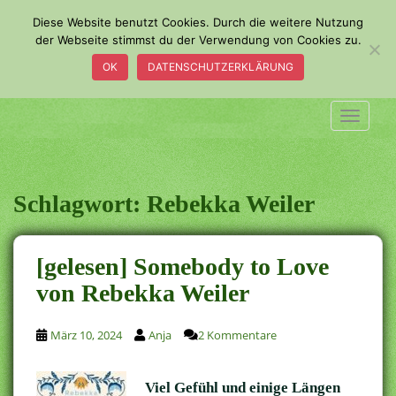
S
Diese Website benutzt Cookies. Durch die weitere Nutzung
k
der Webseite stimmst du der Verwendung von Cookies zu.
i
OK
DATENSCHUTZERKLÄRUNG
p
t
o
TOGGLE
m
a
i
n
Schlagwort:
Rebekka Weiler
c
o
n
[gelesen] Somebody to Love
t
von Rebekka Weiler
e
n
t
März 10, 2024
Anja
2 Kommentare
Viel Gefühl und einige Längen