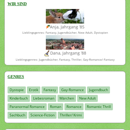
WIR SIND
Anja, Jahrgang ’85
Lieblingsgenres: Fantasy, Jugendbücher, New Adult, Dystopien
Dana, Jahrgang ’88
Lieblingsgenres: Jugendbücher, Fantasy, Thriller, Gay-Romance/-Fantasy
GENRES
Dystopie
Erotik
Fantasy
Gay-Romance
Jugendbuch
Kinderbuch
Liebesroman
Märchen
New Adult
Paranormal Romance
Roman
Romance
Romantic Thrill
Sachbuch
Science-Fiction
Thriller/ Krimi