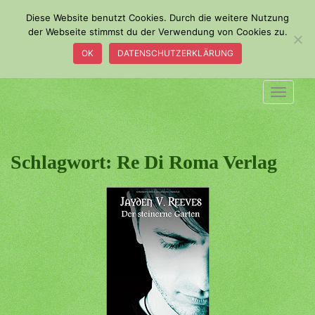
S
Diese Website benutzt Cookies. Durch die weitere Nutzung
k
der Webseite stimmst du der Verwendung von Cookies zu.
i
OK
DATENSCHUTZERKLÄRUNG
p
t
o
TOGGLE
m
a
i
n
Schlagwort:
Re Di Roma Verlag
c
o
n
t
e
n
t