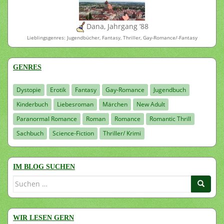
Dana, Jahrgang ’88
Lieblingsgenres: Jugendbücher, Fantasy, Thriller, Gay-Romance/-Fantasy
GENRES
Dystopie
Erotik
Fantasy
Gay-Romance
Jugendbuch
Kinderbuch
Liebesroman
Märchen
New Adult
Paranormal Romance
Roman
Romance
Romantic Thrill
Sachbuch
Science-Fiction
Thriller/ Krimi
IM BLOG SUCHEN
Suchen
nach:
WIR LESEN GERN