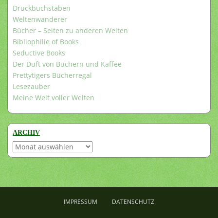
Druckbuchstaben
Weltenwanderer
Bücher – Seiten zu anderen Welten
Bibliophilie of Books
Seductive Books
Der Duft von Büchern und Kaffee
Prettytigers Bücherregal
Lesezauber
Meine Welt voller Welten
ARCHIV
Archiv
IMPRESSUM
DATENSCHUTZ