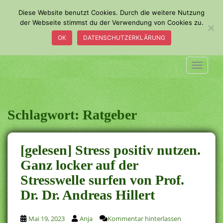
S
Diese Website benutzt Cookies. Durch die weitere Nutzung
k
der Webseite stimmst du der Verwendung von Cookies zu.
i
OK
DATENSCHUTZERKLÄRUNG
p
t
o
TOGGLE
m
a
i
n
Schlagwort:
Ratgeber
c
o
n
[gelesen] Stress positiv nutzen.
t
Ganz locker auf der
e
Stresswelle surfen von Prof.
n
t
Dr. Dr. Andreas Hillert
Mai 19, 2023
Anja
Kommentar hinterlassen