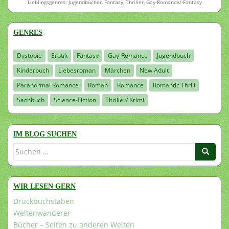
Lieblingsgenres: Jugendbücher, Fantasy, Thriller, Gay-Romance/-Fantasy
GENRES
Dystopie
Erotik
Fantasy
Gay-Romance
Jugendbuch
Kinderbuch
Liebesroman
Märchen
New Adult
Paranormal Romance
Roman
Romance
Romantic Thrill
Sachbuch
Science-Fiction
Thriller/ Krimi
IM BLOG SUCHEN
Suchen
nach:
WIR LESEN GERN
Druckbuchstaben
Weltenwanderer
Bücher – Seiten zu anderen Welten