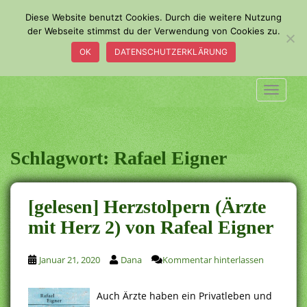
S
Diese Website benutzt Cookies. Durch die weitere Nutzung
k
der Webseite stimmst du der Verwendung von Cookies zu.
i
OK
DATENSCHUTZERKLÄRUNG
p
t
o
TOGGLE
m
a
i
n
Schlagwort:
Rafael Eigner
c
o
n
[gelesen] Herzstolpern (Ärzte
t
mit Herz 2) von Rafeal Eigner
e
n
t
Januar 21, 2020
Dana
Kommentar hinterlassen
Auch Ärzte haben ein Privatleben und