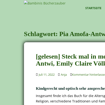
S
k
STARTSEITE
i
p
t
o
Schlagwort:
Pia Amofa-Antw
m
a
i
n
[gelesen] Steck mal in 
c
o
Antwi, Emily Claire Völ
n
t
Juli 11, 2022
Anja
Kommentar hinterlass
e
n
Kindgerecht und optisch sehr ansprech
t
Insgesamt finde ich das Buch für die Alter
Religion, verschiedene Traditionen und Fam