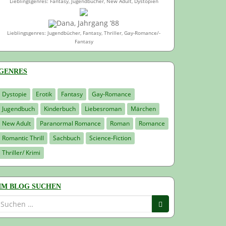
Lieblingsgenres: Fantasy, Jugendbücher, New Adult, Dystopien
Dana, Jahrgang ’88
Lieblingsgenres: Jugendbücher, Fantasy, Thriller, Gay-Romance/-
Fantasy
GENRES
Dystopie
Erotik
Fantasy
Gay-Romance
Jugendbuch
Kinderbuch
Liebesroman
Märchen
New Adult
Paranormal Romance
Roman
Romance
Romantic Thrill
Sachbuch
Science-Fiction
Thriller/ Krimi
IM BLOG SUCHEN
Suchen
nach: