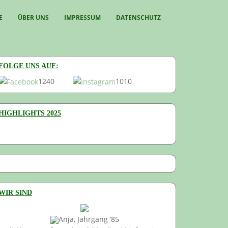
E
ÜBER UNS
IMPRESSUM
DATENSCHUTZ
FOLGE UNS AUF:
1240
1010
HIGHLIGHTS 2025
WIR SIND
Anja, Jahrgang ’85