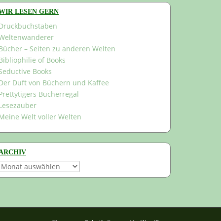
WIR LESEN GERN
Druckbuchstaben
Weltenwanderer
Bücher – Seiten zu anderen Welten
Bibliophilie of Books
Seductive Books
Der Duft von Büchern und Kaffee
Prettytigers Bücherregal
Lesezauber
Meine Welt voller Welten
ARCHIV
Archiv