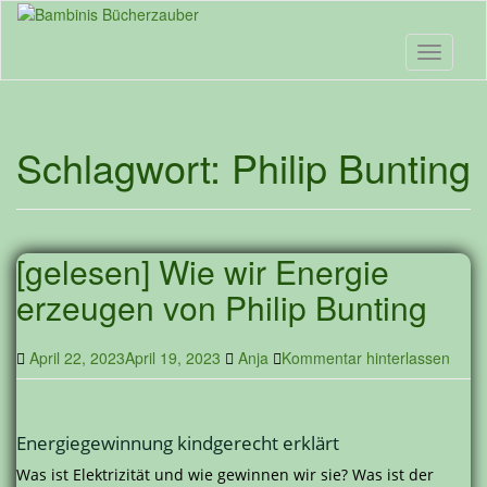
Skip
to
main
Toggle n
content
Schlagwort:
Philip Bunting
[gelesen] Wie wir Energie
erzeugen von Philip Bunting
April 22, 2023
April 19, 2023
Anja
Kommentar hinterlassen
Energiegewinnung kindgerecht erklärt
Was ist Elektrizität und wie gewinnen wir sie? Was ist der