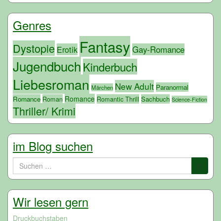
Genres
Fantasy
Dystopie
Erotik
Gay-Romance
Jugendbuch
Kinderbuch
Liebesroman
New Adult
Paranormal
Märchen
Romance
Romance
Roman
Romantic Thrill
Sachbuch
Science-Fiction
Thriller/ Krimi
im Blog suchen
Suchen
nach:
Wir lesen gern
Druckbuchstaben