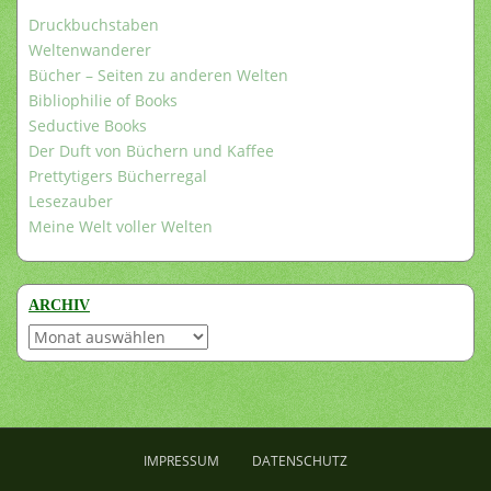
Druckbuchstaben
Weltenwanderer
Bücher – Seiten zu anderen Welten
Bibliophilie of Books
Seductive Books
Der Duft von Büchern und Kaffee
Prettytigers Bücherregal
Lesezauber
Meine Welt voller Welten
ARCHIV
Archiv
IMPRESSUM
DATENSCHUTZ