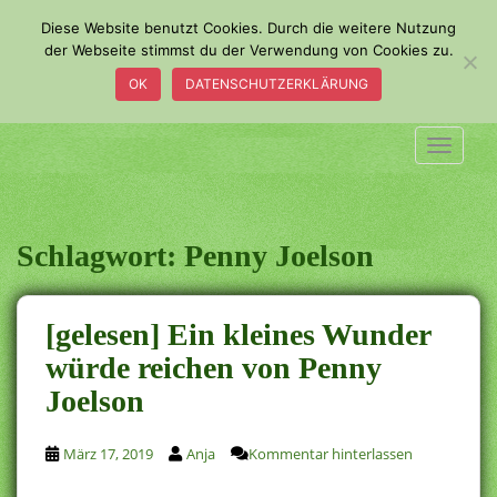
S
Diese Website benutzt Cookies. Durch die weitere Nutzung
k
der Webseite stimmst du der Verwendung von Cookies zu.
i
OK
DATENSCHUTZERKLÄRUNG
p
t
o
TOGGLE
m
a
i
n
Schlagwort:
Penny Joelson
c
o
n
[gelesen] Ein kleines Wunder
t
würde reichen von Penny
e
Joelson
n
t
März 17, 2019
Anja
Kommentar hinterlassen