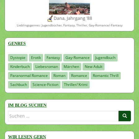
Dana, Jahrgang ’88
Lieblingsgenres: Jugendbücher, Fantasy, Thriller, Gay-Romance/-Fantasy
GENRES
Dystopie
Erotik
Fantasy
Gay-Romance
Jugendbuch
Kinderbuch
Liebesroman
Märchen
New Adult
Paranormal Romance
Roman
Romance
Romantic Thrill
Sachbuch
Science-Fiction
Thriller/ Krimi
IM BLOG SUCHEN
Suchen
nach:
WIR LESEN GERN