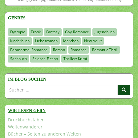
GENRES
Dystopie
Erotik
Fantasy
Gay-Romance
Jugendbuch
Kinderbuch
Liebesroman
Märchen
New Adult
Paranormal Romance
Roman
Romance
Romantic Thrill
Sachbuch
Science-Fiction
Thriller/ Krimi
IM BLOG SUCHEN
Suchen
nach:
WIR LESEN GERN
Druckbuchstaben
Weltenwanderer
Bücher – Seiten zu anderen Welten