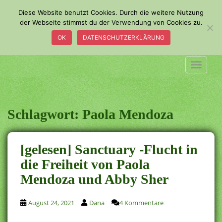
S
Diese Website benutzt Cookies. Durch die weitere Nutzung
k
der Webseite stimmst du der Verwendung von Cookies zu.
i
OK
DATENSCHUTZERKLÄRUNG
p
t
o
TOGGLE
m
a
i
n
Schlagwort:
Paola Mendoza
c
o
n
[gelesen] Sanctuary -Flucht in
t
die Freiheit von Paola
e
Mendoza und Abby Sher
n
t
August 24, 2021
Dana
4 Kommentare