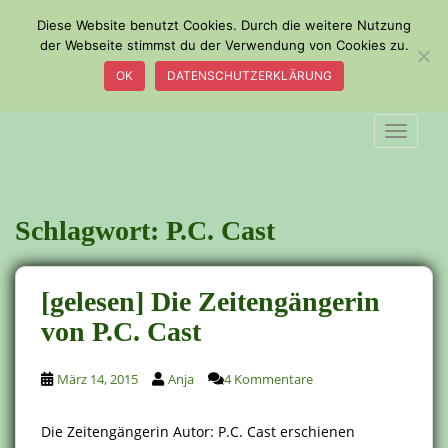
S
Diese Website benutzt Cookies. Durch die weitere Nutzung
k
der Webseite stimmst du der Verwendung von Cookies zu.
i
OK
DATENSCHUTZERKLÄRUNG
p
t
o
TOGGLE
m
a
i
n
Schlagwort:
P.C. Cast
c
o
n
[gelesen] Die Zeitengängerin
t
von P.C. Cast
e
n
t
März 14, 2015
Anja
4 Kommentare
Die Zeitengängerin Autor: P.C. Cast erschienen