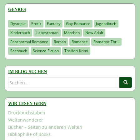
GENRES
Dystopie
Erotik
Fantasy
Gay-Romance
Jugendbuch
Kinderbuch
Liebesroman
Märchen
New Adult
Paranormal Romance
Roman
Romance
Romantic Thrill
Sachbuch
Science-Fiction
Thriller/ Krimi
IM BLOG SUCHEN
Suchen
nach:
WIR LESEN GERN
Druckbuchstaben
Weltenwanderer
Bücher – Seiten zu anderen Welten
Bibliophilie of Books