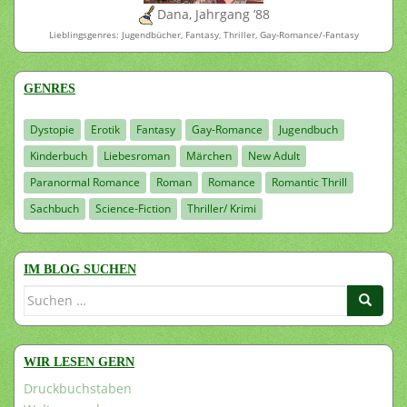
Dana, Jahrgang ’88
Lieblingsgenres: Jugendbücher, Fantasy, Thriller, Gay-Romance/-Fantasy
GENRES
Dystopie
Erotik
Fantasy
Gay-Romance
Jugendbuch
Kinderbuch
Liebesroman
Märchen
New Adult
Paranormal Romance
Roman
Romance
Romantic Thrill
Sachbuch
Science-Fiction
Thriller/ Krimi
IM BLOG SUCHEN
Suchen
nach:
WIR LESEN GERN
Druckbuchstaben