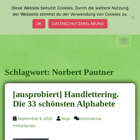
S
Diese Website benutzt Cookies. Durch die weitere Nutzung
k
der Webseite stimmst du der Verwendung von Cookies zu.
i
OK
DATENSCHUTZERKLÄRUNG
p
t
o
TOGGLE
m
a
i
n
Schlagwort:
Norbert Pautner
c
o
n
[ausprobiert] Handlettering.
t
Die 33 schönsten Alphabete
e
n
t
September 8, 2020
Anja
Kommentar
hinterlassen