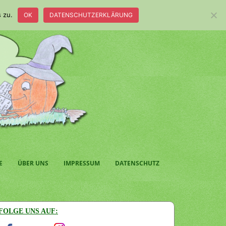
 zu.
OK
DATENSCHUTZERKLÄRUNG
E
ÜBER UNS
IMPRESSUM
DATENSCHUTZ
FOLGE UNS AUF: