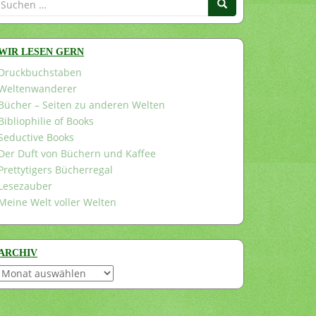
nach:
WIR LESEN GERN
Druckbuchstaben
Weltenwanderer
Bücher – Seiten zu anderen Welten
Bibliophilie of Books
Seductive Books
Der Duft von Büchern und Kaffee
Prettytigers Bücherregal
Lesezauber
Meine Welt voller Welten
ARCHIV
Archiv