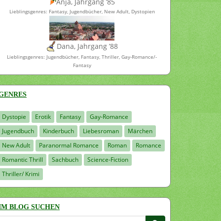
Anja, Jahrgang ’85
Lieblingsgenres: Fantasy, Jugendbücher, New Adult, Dystopien
Dana, Jahrgang ’88
Lieblingsgenres: Jugendbücher, Fantasy, Thriller, Gay-Romance/-
Fantasy
GENRES
Dystopie
Erotik
Fantasy
Gay-Romance
Jugendbuch
Kinderbuch
Liebesroman
Märchen
New Adult
Paranormal Romance
Roman
Romance
Romantic Thrill
Sachbuch
Science-Fiction
Thriller/ Krimi
IM BLOG SUCHEN
Suchen