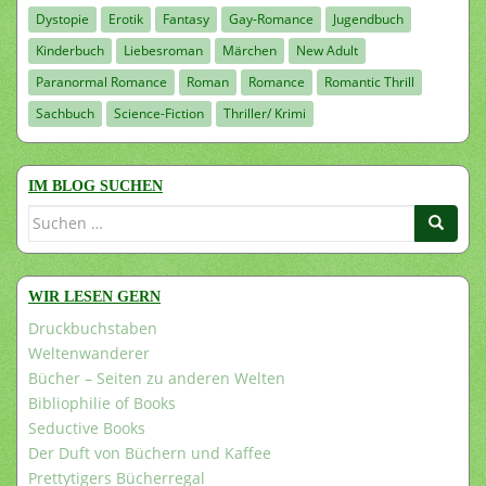
Dystopie
Erotik
Fantasy
Gay-Romance
Jugendbuch
Kinderbuch
Liebesroman
Märchen
New Adult
Paranormal Romance
Roman
Romance
Romantic Thrill
Sachbuch
Science-Fiction
Thriller/ Krimi
IM BLOG SUCHEN
Suchen
nach:
WIR LESEN GERN
Druckbuchstaben
Weltenwanderer
Bücher – Seiten zu anderen Welten
Bibliophilie of Books
Seductive Books
Der Duft von Büchern und Kaffee
Prettytigers Bücherregal