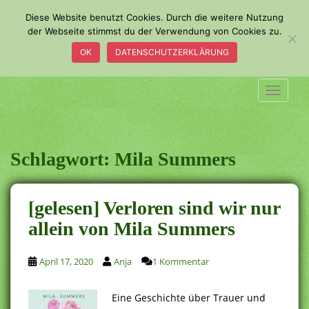
S
Diese Website benutzt Cookies. Durch die weitere Nutzung
k
der Webseite stimmst du der Verwendung von Cookies zu.
i
OK
DATENSCHUTZERKLÄRUNG
p
t
o
TOGGLE
m
a
i
n
Schlagwort:
Mila Summers
c
o
n
[gelesen] Verloren sind wir nur
t
allein von Mila Summers
e
n
t
April 17, 2020
Anja
1 Kommentar
Eine Geschichte über Trauer und