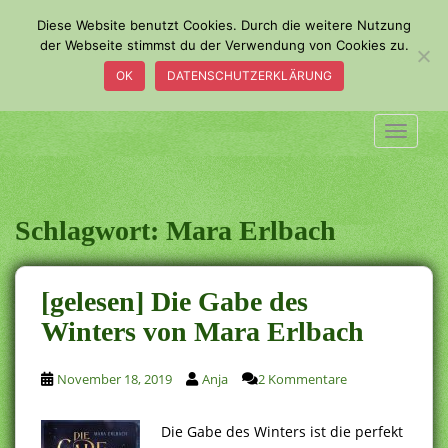
S
Diese Website benutzt Cookies. Durch die weitere Nutzung
k
der Webseite stimmst du der Verwendung von Cookies zu.
i
OK
DATENSCHUTZERKLÄRUNG
p
t
o
TOGGLE
m
a
i
n
Schlagwort:
Mara Erlbach
c
o
n
[gelesen] Die Gabe des
t
Winters von Mara Erlbach
e
n
t
November 18, 2019
Anja
2 Kommentare
Die Gabe des Winters ist die perfekt