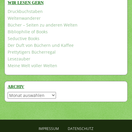
WIR LESEN GERN
Druckbuchstaben
Weltenwanderer
Bücher – Seiten zu anderen Welten
Bibliophilie of Books
Seductive Books
Der Duft von Büchern und Kaffee
Prettytigers Bücherregal
Lesezauber
Meine Welt voller Welten
ARCHIV
Archiv
IMPRESSUM
DATENSCHUTZ