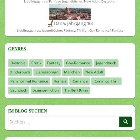
Lieblingsgenres: Fantasy, Jugendbücher, New Adult, Dystopien
Dana, Jahrgang ’88
Lieblingsgenres: Jugendbücher, Fantasy, Thriller, Gay-Romance/-Fantasy
GENRES
Dystopie
Erotik
Fantasy
Gay-Romance
Jugendbuch
Kinderbuch
Liebesroman
Märchen
New Adult
Paranormal Romance
Roman
Romance
Romantic Thrill
Sachbuch
Science-Fiction
Thriller/ Krimi
IM BLOG SUCHEN
Suchen
nach: