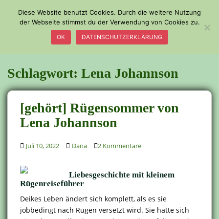
S
Diese Website benutzt Cookies. Durch die weitere Nutzung
k
der Webseite stimmst du der Verwendung von Cookies zu.
TOGGLE
i
OK
DATENSCHUTZERKLÄRUNG
p
t
o
Schlagwort:
Lena Johannson
m
a
i
[gehört] Rügensommer von
n
c
Lena Johannson
o
n
Juli 10, 2022
Dana
2 Kommentare
t
e
n
Liebesgeschichte mit kleinem
Rügenreiseführer
t
Deikes Leben ändert sich komplett, als es sie
jobbedingt nach Rügen versetzt wird. Sie hätte sich