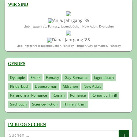
WIR SIND
Anja, Jahrgang ’85
Lieblingsgenres: Fantasy, Jugendbücher, New Adult, Dystopien
Dana, Jahrgang ’88
Lieblingsgenres: Jugendbücher, Fantasy, Thriller, Gay-Romance/-Fantasy
GENRES
Dystopie
Erotik
Fantasy
Gay-Romance
Jugendbuch
Kinderbuch
Liebesroman
Märchen
New Adult
Paranormal Romance
Roman
Romance
Romantic Thrill
Sachbuch
Science-Fiction
Thriller/ Krimi
IM BLOG SUCHEN
Suchen