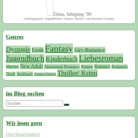
Dana, Jahrgang ’88
Lieblingsgenres: Jugendbücher, Fantasy, Thriller, Gay-Romance/-Fantasy
Genres
Fantasy
Dystopie
Erotik
Gay-Romance
Liebesroman
Jugendbuch
Kinderbuch
New Adult
Paranormal Romance
Romance
Roman
Romantic
Märchen
Thriller/ Krimi
Sachbuch
Thrill
Science-Fiction
im Blog suchen
Suchen
nach:
Wir lesen gern
Druckbuchstaben