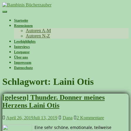
Skip
to
Toggle
main
navigation
content
Startseite
Rezensionen
Autoren A-M
Autoren N-Z
Lesehighlights
Interviews
Lesepause
Über uns
Impressum
Datenschutz
Schlagwort:
Laini Otis
[gelesen] Thunder. Donner meines
Herzens Laini Otis
April 26, 2019
Juli 13, 2019
Dana
2 Kommentare
Eine sehr schöne, emotionale, teilweise