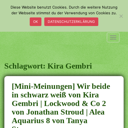
S
Diese Website benutzt Cookies. Durch die weitere Nutzung
k
der Webseite stimmst du der Verwendung von Cookies zu.
i
OK
DATENSCHUTZERKLÄRUNG
p
t
o
TOGGLE
m
a
i
n
Schlagwort:
Kira Gembri
c
o
n
[Mini-Meinungen] Wir beide
t
in schwarz weiß von Kira
e
Gembri | Lockwood & Co 2
n
t
von Jonathan Stroud | Alea
Aquarius 8 von Tanya