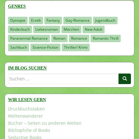
GENRES
Dystopie
Erotik
Fantasy
Gay-Romance
Jugendbuch
Kinderbuch
Liebesroman
Märchen
New Adult
Paranormal Romance
Roman
Romance
Romantic Thrill
Sachbuch
Science-Fiction
Thriller/ Krimi
IM BLOG SUCHEN
Suchen
nach:
WIR LESEN GERN
Druckbuchstaben
Weltenwanderer
Bücher – Seiten zu anderen Welten
Bibliophilie of Books
Seductive Books