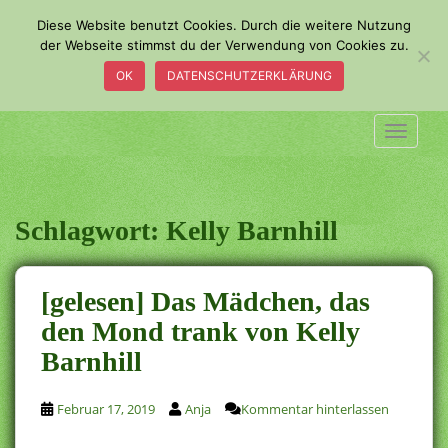
S
Diese Website benutzt Cookies. Durch die weitere Nutzung
k
der Webseite stimmst du der Verwendung von Cookies zu.
i
OK
DATENSCHUTZERKLÄRUNG
p
t
o
TOGGLE
m
a
i
n
Schlagwort:
Kelly Barnhill
c
o
n
[gelesen] Das Mädchen, das
t
den Mond trank von Kelly
e
Barnhill
n
t
Februar 17, 2019
Anja
Kommentar hinterlassen