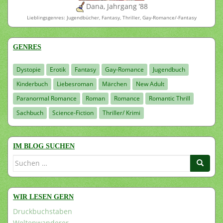
Dana, Jahrgang ’88
Lieblingsgenres: Jugendbücher, Fantasy, Thriller, Gay-Romance/-Fantasy
GENRES
Dystopie
Erotik
Fantasy
Gay-Romance
Jugendbuch
Kinderbuch
Liebesroman
Märchen
New Adult
Paranormal Romance
Roman
Romance
Romantic Thrill
Sachbuch
Science-Fiction
Thriller/ Krimi
IM BLOG SUCHEN
Suchen
nach:
WIR LESEN GERN
Druckbuchstaben
Weltenwanderer