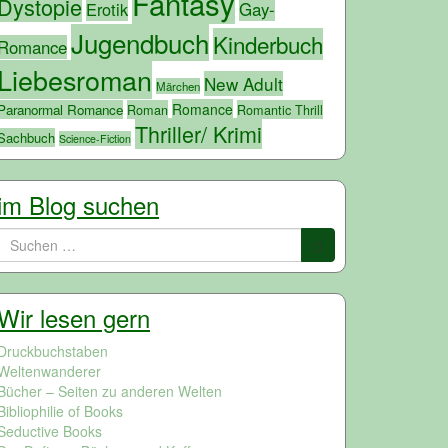
Fantasy
Dystopie
Erotik
Gay-
Jugendbuch
Kinderbuch
Romance
Liebesroman
New Adult
Märchen
Romance
Paranormal Romance
Roman
Romantic Thrill
Thriller/ Krimi
Sachbuch
Science-Fiction
im Blog suchen
Suchen
nach:
Wir lesen gern
Druckbuchstaben
Weltenwanderer
Bücher – Seiten zu anderen Welten
Bibliophilie of Books
Seductive Books