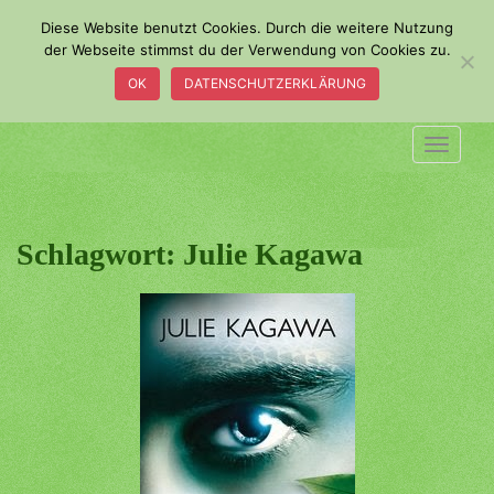
S
Diese Website benutzt Cookies. Durch die weitere Nutzung
k
der Webseite stimmst du der Verwendung von Cookies zu.
i
OK
DATENSCHUTZERKLÄRUNG
p
t
o
TOGGLE
m
a
i
n
Schlagwort:
Julie Kagawa
c
o
n
t
e
n
t