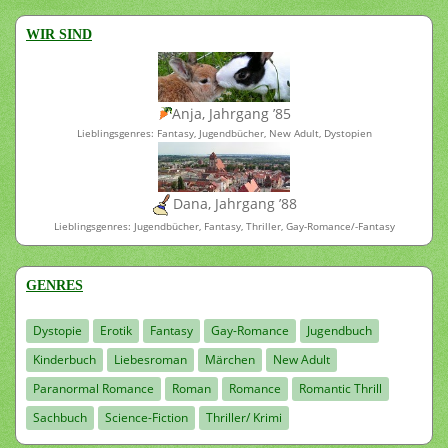
WIR SIND
Anja, Jahrgang ’85
Lieblingsgenres: Fantasy, Jugendbücher, New Adult, Dystopien
Dana, Jahrgang ’88
Lieblingsgenres: Jugendbücher, Fantasy, Thriller, Gay-Romance/-Fantasy
GENRES
Dystopie
Erotik
Fantasy
Gay-Romance
Jugendbuch
Kinderbuch
Liebesroman
Märchen
New Adult
Paranormal Romance
Roman
Romance
Romantic Thrill
Sachbuch
Science-Fiction
Thriller/ Krimi