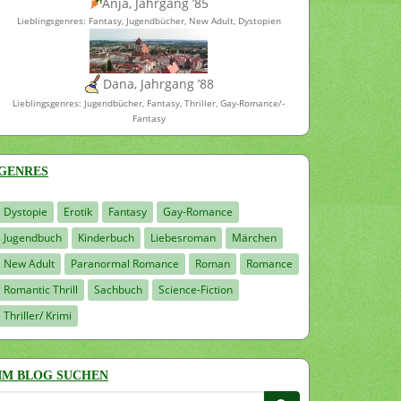
Anja, Jahrgang ’85
Lieblingsgenres: Fantasy, Jugendbücher, New Adult, Dystopien
Dana, Jahrgang ’88
Lieblingsgenres: Jugendbücher, Fantasy, Thriller, Gay-Romance/-
Fantasy
GENRES
Dystopie
Erotik
Fantasy
Gay-Romance
Jugendbuch
Kinderbuch
Liebesroman
Märchen
New Adult
Paranormal Romance
Roman
Romance
Romantic Thrill
Sachbuch
Science-Fiction
Thriller/ Krimi
IM BLOG SUCHEN
Suchen