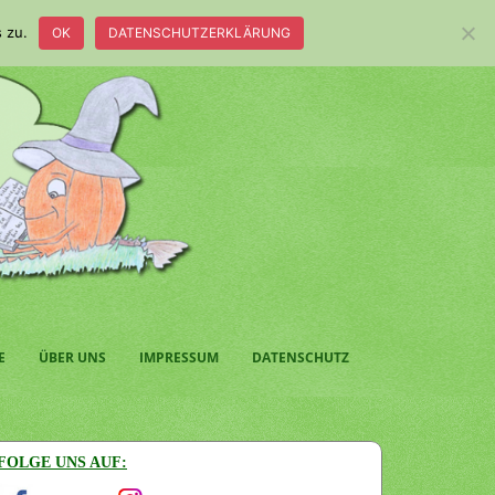
 zu.
OK
DATENSCHUTZERKLÄRUNG
E
ÜBER UNS
IMPRESSUM
DATENSCHUTZ
FOLGE UNS AUF: