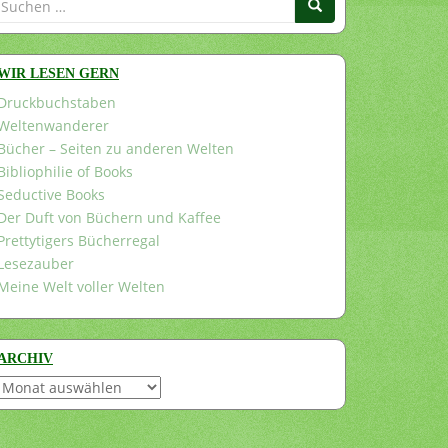
nach:
WIR LESEN GERN
Druckbuchstaben
Weltenwanderer
Bücher – Seiten zu anderen Welten
Bibliophilie of Books
Seductive Books
Der Duft von Büchern und Kaffee
Prettytigers Bücherregal
Lesezauber
Meine Welt voller Welten
ARCHIV
Archiv