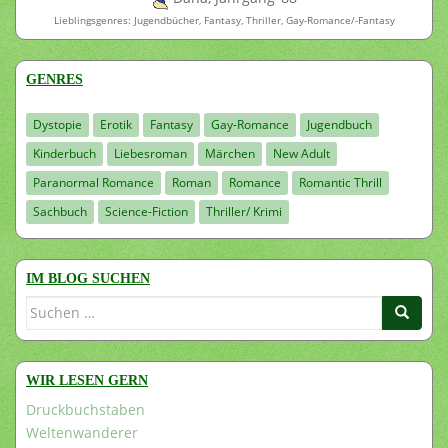
Lieblingsgenres: Jugendbücher, Fantasy, Thriller, Gay-Romance/-Fantasy
GENRES
Dystopie
Erotik
Fantasy
Gay-Romance
Jugendbuch
Kinderbuch
Liebesroman
Märchen
New Adult
Paranormal Romance
Roman
Romance
Romantic Thrill
Sachbuch
Science-Fiction
Thriller/ Krimi
IM BLOG SUCHEN
Suchen
nach:
WIR LESEN GERN
Druckbuchstaben
Weltenwanderer