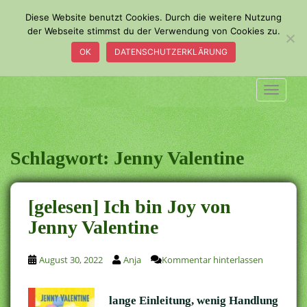
S
Diese Website benutzt Cookies. Durch die weitere Nutzung
k
der Webseite stimmst du der Verwendung von Cookies zu.
i
OK
DATENSCHUTZERKLÄRUNG
p
t
o
TOGGLE
m
a
i
n
Schlagwort:
Jenny Valentine
c
o
n
[gelesen] Ich bin Joy von
t
Jenny Valentine
e
n
t
August 30, 2022
Anja
Kommentar hinterlassen
lange Einleitung, wenig Handlung