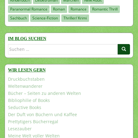
Kinderbuch
Liebesroman
Märchen
New Adult
Paranormal Romance
Roman
Romance
Romantic Thrill
Sachbuch
Science-Fiction
Thriller/ Krimi
IM BLOG SUCHEN
Suchen
nach:
WIR LESEN GERN
Druckbuchstaben
Weltenwanderer
Bücher – Seiten zu anderen Welten
Bibliophilie of Books
Seductive Books
Der Duft von Büchern und Kaffee
Prettytigers Bücherregal
Lesezauber
Meine Welt voller Welten