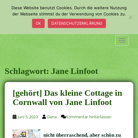
S
Diese Website benutzt Cookies. Durch die weitere Nutzung
k
der Webseite stimmst du der Verwendung von Cookies zu.
i
OK
DATENSCHUTZERKLÄRUNG
p
t
o
TOGGLE
m
a
i
n
Schlagwort:
Jane Linfoot
c
o
n
[gehört] Das kleine Cottage in
t
Cornwall von Jane Linfoot
e
n
t
Juni 5, 2023
Dana
Kommentar hinterlassen
nicht überraschend, aber schön zu