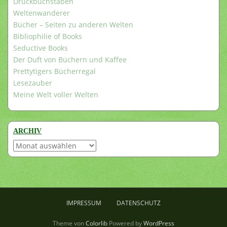
Druckbuchstaben
Weltenwanderer
Bücher – Seiten zu anderen Welten
Bibliophilie of Books
Seductive Books
Der Duft von Büchern und Kaffee
Prettytigers Bücherregal
Lesezauber
Meine Welt voller Welten
ARCHIV
Archiv
IMPRESSUM
DATENSCHUTZ
Theme von
Colorlib
Powered by
WordPress