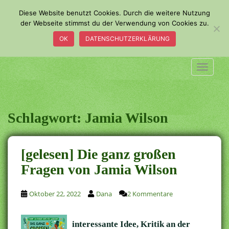
S
Diese Website benutzt Cookies. Durch die weitere Nutzung
k
der Webseite stimmst du der Verwendung von Cookies zu.
i
OK
DATENSCHUTZERKLÄRUNG
p
t
o
TOGGLE
m
a
i
n
Schlagwort:
Jamia Wilson
c
o
n
[gelesen] Die ganz großen
t
Fragen von Jamia Wilson
e
n
t
Oktober 22, 2022
Dana
2 Kommentare
interessante Idee, Kritik an der