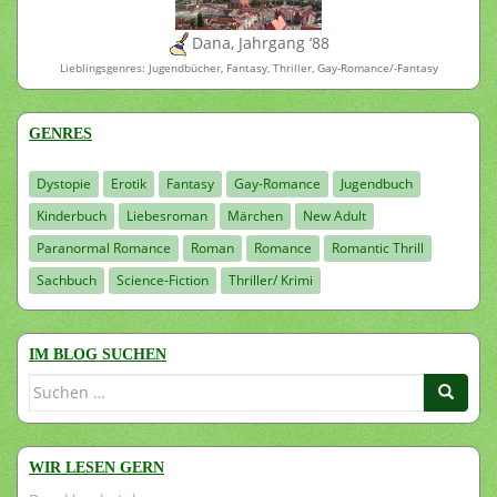
Dana, Jahrgang ’88
Lieblingsgenres: Jugendbücher, Fantasy, Thriller, Gay-Romance/-Fantasy
GENRES
Dystopie
Erotik
Fantasy
Gay-Romance
Jugendbuch
Kinderbuch
Liebesroman
Märchen
New Adult
Paranormal Romance
Roman
Romance
Romantic Thrill
Sachbuch
Science-Fiction
Thriller/ Krimi
IM BLOG SUCHEN
Suchen
nach:
WIR LESEN GERN