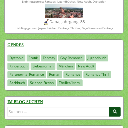
Lieblingsgenres: Fantasy, Jugendbücher, New Adult, Dystopien
Dana, Jahrgang ’88
Lieblingsgenres: Jugendbücher, Fantasy, Thriller, Gay-Romance/-Fantasy
GENRES
Dystopie
Erotik
Fantasy
Gay-Romance
Jugendbuch
Kinderbuch
Liebesroman
Märchen
New Adult
Paranormal Romance
Roman
Romance
Romantic Thrill
Sachbuch
Science-Fiction
Thriller/ Krimi
IM BLOG SUCHEN
Suchen
nach: