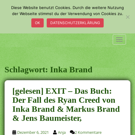
S
Diese Website benutzt Cookies. Durch die weitere Nutzung
k
der Webseite stimmst du der Verwendung von Cookies zu.
i
OK
DATENSCHUTZERKLÄRUNG
p
t
o
TOGGLE
m
a
i
n
Schlagwort:
Inka Brand
c
o
n
[gelesen] EXIT – Das Buch:
t
Der Fall des Ryan Creed von
e
Inka Brand & Markus Brand
n
t
& Jens Baumeister,
Dezember 6, 2021
Anja
2 Kommentare