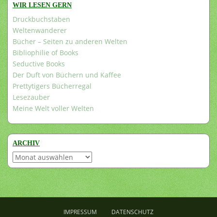
WIR LESEN GERN
Druckbuchstaben
Weltenwanderer
Bücher – Seiten zu anderen Welten
Bibliophilie of Books
Seductive Books
Der Duft von Büchern und Kaffee
Prettytigers Bücherregal
Lesezauber
Meine Welt voller Welten
ARCHIV
Archiv
IMPRESSUM
DATENSCHUTZ