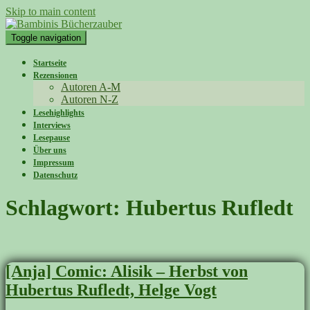
Skip to main content
Toggle navigation
Startseite
Rezensionen
Autoren A-M
Autoren N-Z
Lesehighlights
Interviews
Lesepause
Über uns
Impressum
Datenschutz
Schlagwort:
Hubertus Rufledt
[Anja] Comic: Alisik – Herbst von
Hubertus Rufledt, Helge Vogt