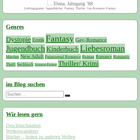
Dana, Jahrgang ’88
Lieblingsgenres: Jugendbücher, Fantasy, Thriller, Gay-Romance/-Fantasy
Genres
Fantasy
Dystopie
Erotik
Gay-Romance
Liebesroman
Jugendbuch
Kinderbuch
New Adult
Paranormal Romance
Romance
Roman
Romantic
Märchen
Thriller/ Krimi
Sachbuch
Thrill
Science-Fiction
im Blog suchen
Suchen
nach:
Wir lesen gern
Druckbuchstaben
Weltenwanderer
Bücher – Seiten zu anderen Welten