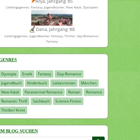
Anja, Jahrgang ’85
Lieblingsgenres: Fantasy, Jugendbücher, New Adult, Dystopien
Dana, Jahrgang ’88
Lieblingsgenres: Jugendbücher, Fantasy, Thriller, Gay-Romance/-
Fantasy
GENRES
Dystopie
Erotik
Fantasy
Gay-Romance
Jugendbuch
Kinderbuch
Liebesroman
Märchen
New Adult
Paranormal Romance
Roman
Romance
Romantic Thrill
Sachbuch
Science-Fiction
Thriller/ Krimi
IM BLOG SUCHEN
Suchen