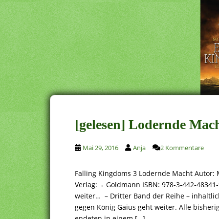
[gelesen] Lodernde Mac
Mai 29, 2016
Anja
2 Kommentare
Falling Kingdoms 3 Lodernde Macht Autor:
Verlag:→ Goldmann ISBN: 978-3-442-48341-
weiter… – Dritter Band der Reihe – inhaltli
gegen König Gaius geht weiter. Alle bisheri
endeten in einem […]