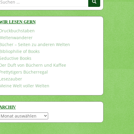
nach:
WIR LESEN GERN
Druckbuchstaben
Weltenwanderer
Bücher – Seiten zu anderen Welten
Bibliophilie of Books
Seductive Books
Der Duft von Büchern und Kaffee
Prettytigers Bücherregal
Lesezauber
Meine Welt voller Welten
ARCHIV
Archiv