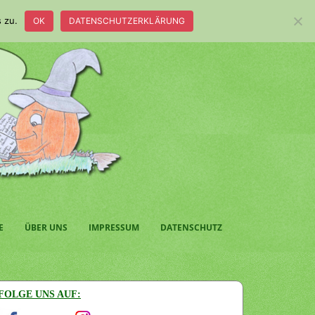
 zu.
OK
DATENSCHUTZERKLÄRUNG
E
ÜBER UNS
IMPRESSUM
DATENSCHUTZ
FOLGE UNS AUF: