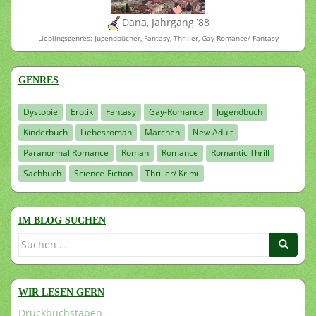
Dana, Jahrgang ’88
Lieblingsgenres: Jugendbücher, Fantasy, Thriller, Gay-Romance/-Fantasy
GENRES
Dystopie
Erotik
Fantasy
Gay-Romance
Jugendbuch
Kinderbuch
Liebesroman
Märchen
New Adult
Paranormal Romance
Roman
Romance
Romantic Thrill
Sachbuch
Science-Fiction
Thriller/ Krimi
IM BLOG SUCHEN
Suchen
nach:
WIR LESEN GERN
Druckbuchstaben