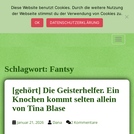
S
Diese Website benutzt Cookies. Durch die weitere Nutzung
k
der Webseite stimmst du der Verwendung von Cookies zu.
i
OK
DATENSCHUTZERKLÄRUNG
p
t
o
TOGGLE
m
a
i
n
Schlagwort:
Fantsy
c
o
n
[gehört] Die Geisterhelfer. Ein
t
Knochen kommt selten allein
e
von Tina Blase
n
t
Januar 21, 2026
Dana
2 Kommentare