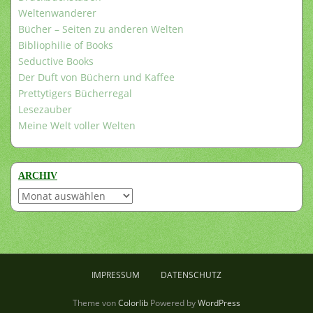
Weltenwanderer
Bücher – Seiten zu anderen Welten
Bibliophilie of Books
Seductive Books
Der Duft von Büchern und Kaffee
Prettytigers Bücherregal
Lesezauber
Meine Welt voller Welten
ARCHIV
Archiv
IMPRESSUM
DATENSCHUTZ
Theme von
Colorlib
Powered by
WordPress